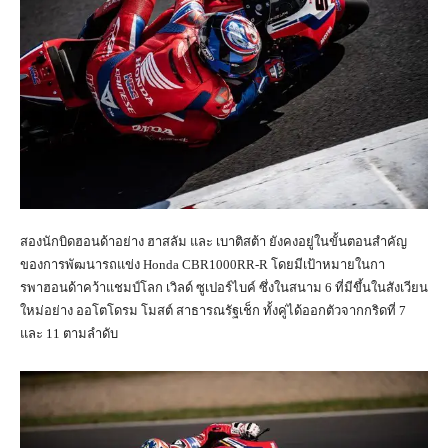
สองนักบิดฮอนด้าอย่าง ฮาสลัม และ เบาติสต้า ยังคงอยู่ในขั้นตอนสำคัญ
ของการพัฒนารถแข่ง Honda CBR1000RR-R โดยมีเป้าหมายในกา
รพาฮอนด้าคว้าแชมป์โลก เวิลด์ ซูเปอร์ไบค์ ซึ่งในสนาม 6 ที่มีขึ้นในสังเวียน
ใหม่อย่าง ออโตโดรม โมสต์ สาธารณรัฐเช็ก ทั้งคู่ได้ออกตัวจากกริดที่ 7
และ 11 ตามลำดับ