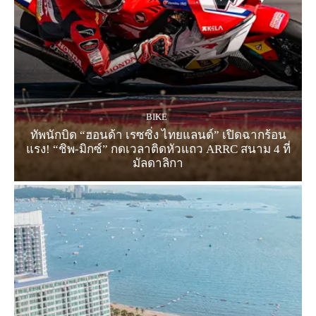
BIKE
ทัพนักบิด “ฮอนด้า เรซซิ่ง ไทยแลนด์” เปิดฉากร้อน
แรง! “ชิพ-มิกซ์” กดเวลาติดหัวแถว ARRC สนาม 4 ที่
มัลดาลิกา