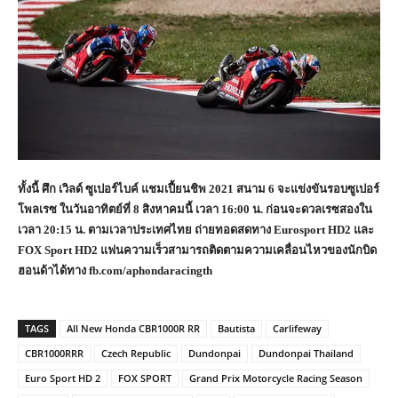
ทั้งนี้ ศึก เวิลด์ ซูเปอร์ไบค์ แชมเปี้ยนชิพ
2021
สนาม
6
จะแข่งขันรอบซูเปอร์
โพลเรซ ในวันอาทิตย์ที่
8
สิงหาคมนี้ เวลา
16:00
น. ก่อนจะดวลเรซสองใน
เวลา
20:15
น. ตามเวลาประเทศไทย ถ่ายทอดสดทาง
Eurosport HD2
และ
FOX Sport HD2
แฟนความเร็วสามารถติดตามความเคลื่อนไหวของนักบิด
ฮอนด้าได้ทาง
fb.com/aphondaracingth
TAGS
All New Honda CBR1000R RR
Bautista
Carlifeway
CBR1000RRR
Czech Republic
Dundonpai
Dundonpai Thailand
Euro Sport HD 2
FOX SPORT
Grand Prix Motorcycle Racing Season