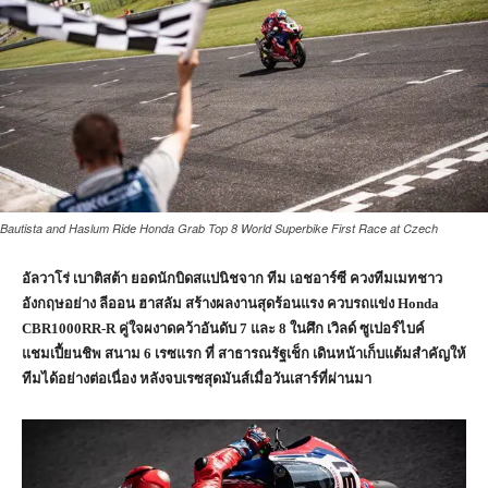
Bautista and Haslum Ride Honda Grab Top 8 World Superbike First Race at Czech
อัลวาโร่ เบาติสต้า ยอดนักบิดสแปนิชจาก ทีม เอชอาร์ซี ควงทีมเมทชาว
อังกฤษอย่าง ลีออน ฮาสลัม สร้างผลงานสุดร้อนแรง ควบรถแข่ง
Honda
CBR1000RR-R
คู่ใจผงาดคว้าอันดับ
7
และ
8
ในศึก เวิลด์ ซูเปอร์ไบค์
แชมเปี้ยนชิพ สนาม
6
เรซแรก ที่ สาธารณรัฐเช็ก เดินหน้าเก็บแต้มสำคัญให้
ทีมได้อย่างต่อเนื่อง หลังจบเรซสุดมันส์เมื่อวันเสาร์ที่ผ่านมา