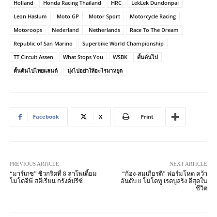
Holland
Honda Racing Thailand
HRC
LekLek Dundonpai
Leon Haslum
Moto GP
Motor Sport
Motorcycle Racing
Motoroops
Nederland
Netherlands
Race To The Dream
Republic of San Marino
Superbike World Championship
TT Circuit Assen
What Stops You
WSBK
ดั้นด้นไป
ดั้นด้นไปไทยแลนด์
มุ่งไปอย่าให้อะไรมาหยุด
Facebook
X
Print
PREVIOUS ARTICLE
NEXT ARTICLE
“มาร์เกซ” ซิวกริดที่ 8 ล่าโพเดี้ยม
“ก้อง-สมเกียรติ” ฟอร์มโหด คว้า
โมโตจีพี สตีเรียน กรังด์ปรีซ์
อันดับ 8 โมโตทู เรดบูลริง ดีสุดใน
ชีวิต