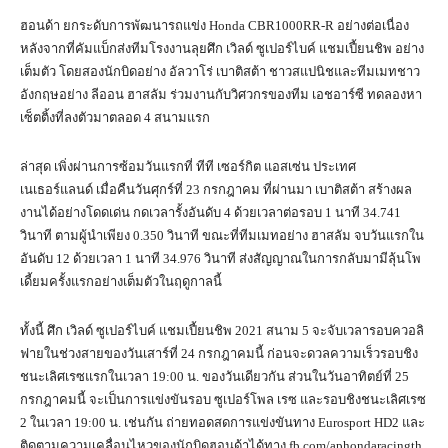
ฮอนด้า ยกระดับการพัฒนารถแข่ง Honda CBR1000RR-R อย่างต่อเนื่อง
หลังจากที่คัมแบ็กส่งทีมโรงงานลุยศึก เวิลด์ ซูเปอร์ไบค์ แชมเปี้ยนชิพ อย่าง
เต็มตัว โดยสองนักบิดอย่าง อัลวาโร่ เบาติสต้า ชาวสแปนิชและทีมเมทชาว
อังกฤษอย่าง ลีออน ฮาสลัม ร่วมงานกับวิศวกรของทีม เอชอาร์ซี ทดลองหา
เซ็ตติ้งที่ลงตัวมาตลอด 4 สนามแรก
ล่าสุด เพิ่งผ่านการซ้อมวันแรกที่ ทีที เซอร์กิต แอสเซ่น ประเทศ
เนเธอร์แลนด์ เมื่อคืนวันศุกร์ที่ 23 กรกฎาคม ที่ผ่านมา เบาติสต้า สร้างผล
งานได้อย่างโดดเด่น กดเวลารั้งอันดับ 4 ด้วยเวลาต่อรอบ 1 นาที 34.741
วินาที ตามผู้นำเพียง 0.350 วินาที ขณะที่ทีมเมทอย่าง ฮาสลัม จบวันแรกใน
อันดับ 12 ด้วยเวลา 1 นาที 34.976 วินาที ส่งสัญญาณในการกลับมามีลุ้นโพ
เดี้ยมครั้งแรกอย่างเต็มตัวในฤดูกาลนี้
ทั้งนี้ ศึก เวิลด์ ซูเปอร์ไบค์ แชมเปี้ยนชิพ 2021 สนาม 5 จะจับเวลารอบควอลิ
ฟายในช่วงสายของวันเสาร์ที่ 24 กรกฎาคมนี้ ก่อนจะดวลความเร็วรอบชิง
ชนะเลิศเรซแรกในเวลา 19:00 น. ของวันเดียวกัน ส่วนในวันอาทิตย์ที่ 25
กรกฎาคมนี้ จะเป็นการแข่งขันรอบ ซูเปอร์โพล เรซ และรอบชิงชนะเลิศเรซ
2 ในเวลา 19:00 น. เช่นกัน ถ่ายทอดสดการแข่งขันทาง Eurosport HD2 และ
ติดตามความเคลื่อนไหวของนักบิดฮอนด้าได้ทาง fb.com/aphondaracingth