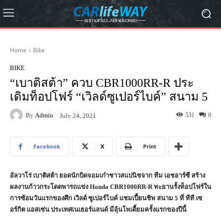
Home
Bike
BIKE
“เบาติสต้า” ควบ CBR1000RR-R ประ
เดิมท็อปโฟร์ “เวิลด์ซูเปอร์ไบค์” สนาม 5
By
Admin
531
0
July 24, 2021
Facebook
X
Print
อัลวาโร่ เบาติสต้า ยอดนักบิดจอมเก๋าชาวสแปนิชจาก ทีม เอชอาร์ซี สร้าง
ผลงานก้าวกระโดดพารถแข่ง
Honda CBR1000RR-R
ทะยานรั้งท็อปโฟร์ใน
การซ้อมวันแรกของศึก เวิลด์ ซูเปอร์ไบค์ แชมเปี้ยนชิพ สนาม
5
ที่ ทีที เซ
อร์กิต แอสเซ่น ประเทศเนเธอร์แลนด์ มีลุ้นโพเดี้ยมครั้งแรกของปีนี้