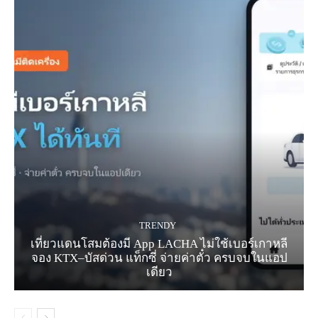
TRENDY
เที่ยวแดนโสมต้องมี App LACHA ไม่ใช้เบอร์เกาหลี
จอง KTX–บัสด่วน แท็กซี่ จ่ายค่าตั๋ว ครบจบในแอป
เดียว