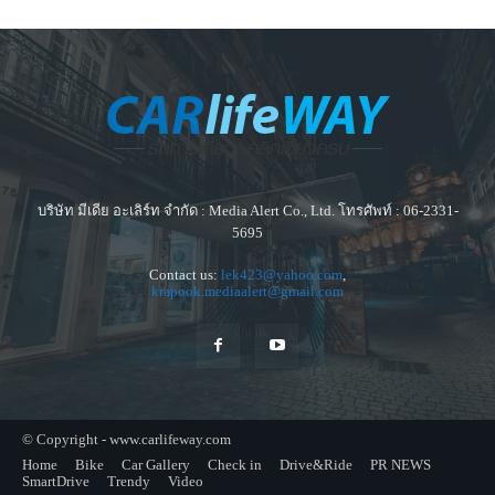
บริษัท มีเดีย อะเลิร์ท จำกัด : Media Alert Co., Ltd. โทรศัพท์ : 06-2331-
5695
Contact us:
lek423@yahoo.com
,
krapook.mediaalert@gmail.com
© Copyright - www.carlifeway.com
Home
Bike
Car Gallery
Check in
Drive&Ride
PR NEWS
SmartDrive
Trendy
Video