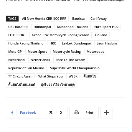
TAGS
All New Honda CBR1000 RRR
Bautista
Carlifeway
CBR1000RRR
Dundonpai
Dundonpai Thailand
Euro Sport HD2
FOX SPORT
Grand Prix Motorcycle Racing Season
Holland
Honda Racing Thailand
HRC
LekLek Dundonpai
Leon Haslum
Moto GP
Motor Sport
Motorcycle Racing
Motoroops
Nederland
Netherlands
Race To The Dream
Republic of San Marino
Superbike World Championship
TT Circuit Assen
What Stops You
WSBK
ดั้นด้นไป
ดั้นด้นไปไทยแลนด์
มุ่งไปอย่าให้อะไรมาหยุด
Facebook
X
Print