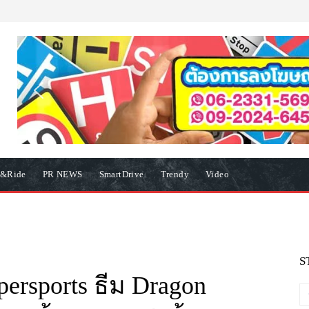
e&Ride
PR NEWS
SmartDrive
Trendy
Video
S
persports ธีม Dragon