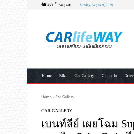
C
33.1
Bangkok
Sunday, August 9, 2026
Home
Bike
Car Gallery
Check In
Driv
Home
Car Gallery
CAR GALLERY
เบนท์ลีย์ เผยโฉม Su