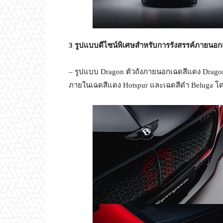
3
รูปแบบดีไซน์พิเศษสำหรับการรังสรรค์ภายนอ
– รูปแบบ Dragon ตัวถังภายนอกเฉดสีแดง Dragon Re
ภายในเฉดสีแดง Hotspur และเฉดสีดำ Beluga โดด