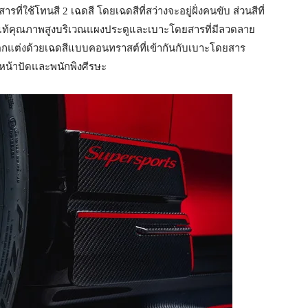
่ใช้โทนสี 2 เฉดสี โดยเฉดสีที่สว่างจะอยู่ฝั่งคนขับ ส่วนสีที่
นังแท้คุณภาพสูงบริเวณแผงประตูและเบาะโดยสารที่มีลวดลาย
์ตกแต่งด้วยเฉดสีแบบคอนทราสต์ที่เข้ากันกับเบาะโดยสาร
น้าปัดและพนักพิงศีรษะ