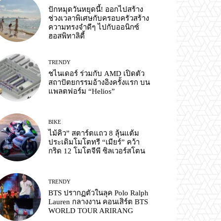
ปักหมุดวันหยุดนี้! ออกไปสร้าง
ช่วงเวลาพิเศษกับครอบครัวสร้าง
ความทรงจำดีๆ ไปกับออนิกซ์
ฮอสพิทาลิตี้
TRENDY
ชไนเดอร์ ร่วมกับ AMD เปิดตัว
สถาปัตยกรรมอ้างอิงครั้งแรก บน
แพลตฟอร์ม “Helios”
BIKE
ไม้คิว” สตาร์ตแถว 8 ลุ้นแต้ม
ประเดิมโมโตทรี “เมียร์” คว้า
กริด 12 โมโตจีพี ซิลเวอร์สโตน
TRENDY
BTS ปรากฏตัวในลุค Polo Ralph
Lauren กลางงาน คอนเสิร์ต BTS
WORLD TOUR ARIRANG