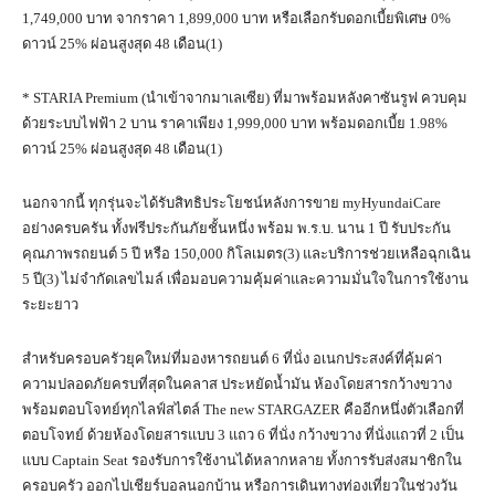
1,749,000 บาท จากราคา 1,899,000 บาท หรือเลือกรับดอกเบี้ยพิเศษ 0%
ดาวน์ 25% ผ่อนสูงสุด 48 เดือน(1)
* STARIA Premium (นำเข้าจากมาเลเซีย) ที่มาพร้อมหลังคาซันรูฟ ควบคุม
ด้วยระบบไฟฟ้า 2 บาน ราคาเพียง 1,999,000 บาท พร้อมดอกเบี้ย 1.98%
ดาวน์ 25% ผ่อนสูงสุด 48 เดือน(1)
นอกจากนี้ ทุกรุ่นจะได้รับสิทธิประโยชน์หลังการขาย myHyundaiCare
อย่างครบครัน ทั้งฟรีประกันภัยชั้นหนึ่ง พร้อม พ.ร.บ. นาน 1 ปี รับประกัน
คุณภาพรถยนต์ 5 ปี หรือ 150,000 กิโลเมตร(3) และบริการช่วยเหลือฉุกเฉิน
5 ปี(3) ไม่จำกัดเลขไมล์ เพื่อมอบความคุ้มค่าและความมั่นใจในการใช้งาน
ระยะยาว
สำหรับครอบครัวยุคใหม่ที่มองหารถยนต์ 6 ที่นั่ง อเนกประสงค์ที่คุ้มค่า
ความปลอดภัยครบที่สุดในคลาส ประหยัดน้ำมัน ห้องโดยสารกว้างขวาง
พร้อมตอบโจทย์ทุกไลฟ์สไตล์ The new STARGAZER คืออีกหนึ่งตัวเลือกที่
ตอบโจทย์ ด้วยห้องโดยสารแบบ 3 แถว 6 ที่นั่ง กว้างขวาง ที่นั่งแถวที่ 2 เป็น
แบบ Captain Seat รองรับการใช้งานได้หลากหลาย ทั้งการรับส่งสมาชิกใน
ครอบครัว ออกไปเชียร์บอลนอกบ้าน หรือการเดินทางท่องเที่ยวในช่วงวัน