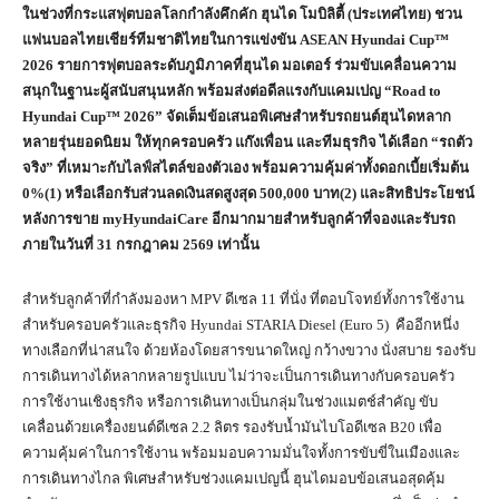
ในช่วงที่กระแสฟุตบอลโลกกำลังคึกคัก ฮุนได โมบิลิตี้ (ประเทศไทย) ชวน
แฟนบอลไทยเชียร์ทีมชาติไทยในการแข่งขัน ASEAN Hyundai Cup™
2026 รายการฟุตบอลระดับภูมิภาคที่ฮุนได มอเตอร์ ร่วมขับเคลื่อนความ
สนุกในฐานะผู้สนับสนุนหลัก พร้อมส่งต่อดีลแรงกับแคมเปญ “Road to
Hyundai Cup™ 2026” จัดเต็มข้อเสนอพิเศษสำหรับรถยนต์ฮุนไดหลาก
หลายรุ่นยอดนิยม ให้ทุกครอบครัว แก๊งเพื่อน และทีมธุรกิจ ได้เลือก “รถตัว
จริง” ที่เหมาะกับไลฟ์สไตล์ของตัวเอง พร้อมความคุ้มค่าทั้งดอกเบี้ยเริ่มต้น
0%(1) หรือเลือกรับส่วนลดเงินสดสูงสุด 500,000 บาท(2) และสิทธิประโยชน์
หลังการขาย myHyundaiCare อีกมากมายสำหรับลูกค้าที่จองและรับรถ
ภายในวันที่ 31 กรกฎาคม 2569 เท่านั้น
สำหรับลูกค้าที่กำลังมองหา MPV ดีเซล 11 ที่นั่ง ที่ตอบโจทย์ทั้งการใช้งาน
สำหรับครอบครัวและธุรกิจ Hyundai STARIA Diesel (Euro 5) คืออีกหนึ่ง
ทางเลือกที่น่าสนใจ ด้วยห้องโดยสารขนาดใหญ่ กว้างขวาง นั่งสบาย รองรับ
การเดินทางได้หลากหลายรูปแบบ ไม่ว่าจะเป็นการเดินทางกับครอบครัว
การใช้งานเชิงธุรกิจ หรือการเดินทางเป็นกลุ่มในช่วงแมตช์สำคัญ ขับ
เคลื่อนด้วยเครื่องยนต์ดีเซล 2.2 ลิตร รองรับน้ำมันไบโอดีเซล B20 เพื่อ
ความคุ้มค่าในการใช้งาน พร้อมมอบความมั่นใจทั้งการขับขี่ในเมืองและ
การเดินทางไกล พิเศษสำหรับช่วงแคมเปญนี้ ฮุนไดมอบข้อเสนอสุดคุ้ม