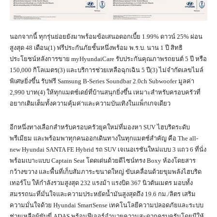
นอกจากนี้ ทุกรุ่นย่อยยังมาพร้อมข้อเสนอดอกเบี้ย 1.99% ดาวน์ 25% ผ่อน
สูงสุด 48 เดือน(1) ฟรีประกันภัยชั้นหนึ่งพร้อม พ.ร.บ. นาน 1 ปี สิทธิ
ประโยชน์หลังการขาย myHyundaiCare รับประกันคุณภาพรถยนต์ 5 ปี หรือ
150,000 กิโลเมตร(3) และบริการช่วยเหลือฉุกเฉิน 5 ปี(3) ไม่จำกัดเลขไมล์
พิเศษยิ่งขึ้น รับฟรี Samsung B-Series Soundbar 2.0ch Subwoofer มูลค่า
2,990 บาท(4) ให้ทุกแมตช์เดย์ที่บ้านสนุกยิ่งขึ้น เหมาะสำหรับครอบครัวที่
อยากเติมเต็มทั้งความคุ้มค่าและความบันเทิงในแพ็กเกจเดียว
อีกหนึ่งทางเลือกสำหรับครอบครัวยุคใหม่ที่มองหา SUV ไฮบริดระดับ
พรีเมียม และพร้อมพาทุกคนออกเดินทางในทุกแมตช์สำคัญ คือ The all-
new Hyundai SANTA FE Hybrid รถ SUV เจเนอเรชันใหม่แบบ 3 แถว 6 ที่นั่ง
พร้อมเบาะแบบ Captain Seat โดดเด่นด้วยดีไซน์ทรง Boxy ห้องโดยสาร
กว้างขวาง และพื้นที่เก็บสัมภาระขนาดใหญ่ ขับเคลื่อนด้วยขุมพลังไฮบริด
เทอร์โบ ให้กำลังรวมสูงสุด 232 แรงม้า แรงบิด 367 นิวตันเมตร มอบทั้ง
สมรรถนะที่มั่นใจและความประหยัดน้ำมันสูงสุดถึง 19.6 กม./ลิตร เสริม
ความมั่นใจด้วย Hyundai SmartSense เทคโนโลยีความปลอดภัยและระบบ
ช่วยเหลือผู้ขับขี่ ADAS พร้อมฟีเจอร์อำนวยความสะดวกครบครันโดยมีให้