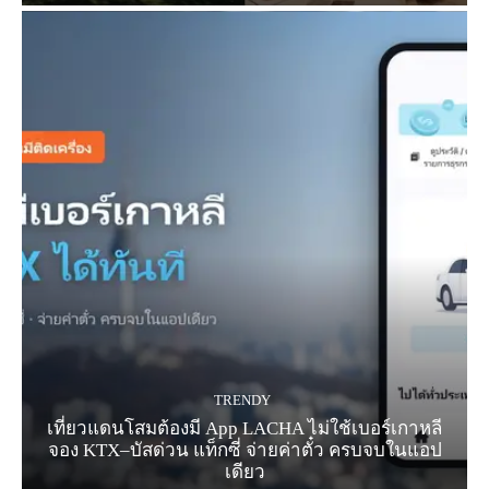
TRENDY
เที่ยวแดนโสมต้องมี App LACHA ไม่ใช้เบอร์เกาหลี
จอง KTX–บัสด่วน แท็กซี่ จ่ายค่าตั๋ว ครบจบในแอป
เดียว