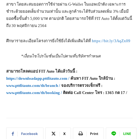
สาขา โดยสะสมยอดการใช้จ่ายผ่าน G-Wallet ในแอพเป๋าตัง เฉพาะการ
ชำระด้วยยอดเต็มจำนวนเท่านั้น และลูกค้าจะได้รับส่วนลดเพิ่ม 3% เมื่อมี
ยอดซื้อขั้นต่ำ 5,000 บาท ตามปกติ โดยสามารถใช้ที่ FIT Auto ได้ตั้งแต่วันนี้
ถึง 30 พฤศจิกายน 2564
ศึกษารายละเอียดโครงการยิ่งใช้ยิ่งได้เพิ่มเติมได้ที่
https://bit.ly/3AqZx09
*เงื่อนไขโปรโมชั่นเป็นไปตามที่บริษัทฯกำหนด
สามารถโหลดแอป
FIT Auto ได้แล้ววันนี้ :
https://downloadapp.pttfitauto.com /
ค้นหา FIT Auto ใกล้บ้าน :
www.pttfitauto.com/th/branch /
จองบริการตรวจเช็กฟรี :
www.pttfitauto.com/th/booking /
ติดต่อ Call Center โทร : 1365 กด 17 /
Facebook
X
Print
LINE