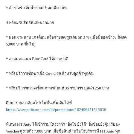
* ล้างแอร์+เติมน้ำยาแอร์ ลดเพิ่ม 10%
4.พร้อมรับสิทธิพิเศษมากมาย
* ผ่อน 0% นาน 10 เดือน หรือจ่ายสด/รูดเต็มลด 3 % (เมื่อมียอดชำระ ตั้งแต่
5,000 บาท ขึ้นไป)
* สะสมคะแนน Blue Card ได้ตามปกติ
* ฟรี! บริการเช็ดฆ่าเชื้อ Covid-19 สำหรับลูกค้าทุกคัน
* ฟรี! บริการตรวจเช็กสภาพรถยนต์ 35 รายการ มูลค่า 250 บาท
ศึกษารายละเอียดโปรโมชั่นเพิ่มเติมได้ที่
https://www.pttfitauto.com/th/promotions/162496471313636
พิเศษ! FIT Auto ได้เข้าร่วมโครงการ “ยิ่งใช้ ยิ่งได้” ยิ่งช้อปยิ่งคุ้ม รับ E-
Voucher สูงสุดถึง 7,000 บาท เมื่อซื้อสินค้าหรือใช้บริการที่ FIT Auto ทุก