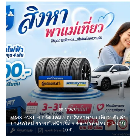
PR NEWS
MMS FAST FIT จัดแคมเปญ ‘สิงหาพาแม่เที่ยว’ คุ้มค่า
ยางรถใหม่ ยางรถไฟฟ้าเริ่ม 5,800 บาท ผ่อน 0% นาน
10 ด.