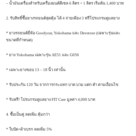
– น้ำมันเครื่องสำหรับเครื่องยนต์ดีเซล 6 ลิตร + 1 ลิตร เริ่มต้น 1,400 บาท
2. รับสิทธิ์ซื้อยางรถยนต์สุดคุ้ม ได้ 4 จ่ายเพียง 3 ฟรีโปรแกรมดูแลยาง
* ยางรถยนต์ยี่ห้อ Goodyear, Yokohama และ Deestone (เฉพาะรุ่นและ
ขนาดที่กำหนด)
* ยาง Yokohama เฉพาะรุ่น AE51 และ G056
* เฉพาะยางขอบ 13 – 18 นิ้ว เท่านั้น
* รับประกัน 120 วัน จากการกระแทก บาด บวม แตก ตำ ตามเงื่อนไข
* รับฟรี! โปรแกรมดูแลยาง FIT Care มูลค่า 4,000 บาท
4. ซื้อเป็นคู่ ลดเพิ่ม คุ้มกว่า
* ใบปัด+ผ้าเบรก ลดเพิ่ม 5%