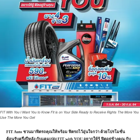
FIT With You I Want You to Know Fit is on Your Side Ready to Receive Rights The More You
Use The More You Get
FIT Auto ชวนมาฟิตรถคุณให้พร้อม ฟิตรถไว้อุ่นใจกว่า ด้วยโปรโมชั่น
ต้อนรับครึ่งปีหลัง กับแคมเปญ FIT with YOU อยากให้รู้ ฟิตอยู่ข้างคุณ กับ