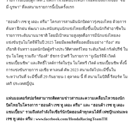
รายการนี้เป็นฤดูกาลที่ 2 และการเริ่มต้นประสบการณ์ที่แข็งแกร่งของ “จิม
มี่-บูรพา” ที่ลงสนามรายการนี้เป็นครั้งแรก
“ฮอนด้า เรซ ทู เดอะ ดรีม” โครงการสานฝันนักบิดดาวรุ่งของไทย ด้วยการ
ค้นหา ฝึกฝน พัฒนา และสนับสนุนนักแข่งไทยเพื่อขึ้นเป็นนักกีฬาอาชีพใน
รายการระดับนานนาชาติ โดยมีเป้าหมายสูงสุดคือการมีนักแข่งไทยลง
แข่งขันรุ่นโมโตจีพีในปี 2025 โดยมีผลผลิตที่ยอดเยี่ยมอย่าง “ก้อง” สม
เกียรติ จันทรา ยอดนักบิดผู้สร้างประวัติศาสตร์ไทย ระดับเวิลด์ กรังด์ปรีซ์ ใน
รุ่น โมโตทู รวมถึง “ก๊องส์” ธัชกร บัวศรี ในรายการ “จูเนียร์จีพี เวิลด์
แชมเปี้ยนชิพ” และสิทธิ์ไวลด์การ์ดในรุ่น โมโตทรี เวิลด์ แชมเปี้ยนชิพ ทั้งนี้
การแข่งขันรายการ เอเชีย ทาเลนต์ คัพ 2023 สนามถัดไปจะมีขึ้นใน
ระหว่างวันที่ จะมีขึ้นที่ 29 กันยายน-1 ตุลาคม นี้ ที่ สนามโมบิลิตี้ รีสอร์ท โม
เตกิ ประเทศญี่ปุ่น
แฟนมอเตอร์สปอร์ตสามารถติดตามข่าวสารและความเคลื่อนไหวของนัก
บิดไทยในโครงการ “ฮอนด้า เรซ ทู เดอะ ดรีม” และ “ฮอนด้า เรซ ทู เดอะ
แชมเปี้ยน” รวมถึงส่งกำลังใจเชียร์นักบิดฮอนด้าทุกคนได้ที่ เฟซบุ๊กแฟนเพจ
เรซ ทู เดอะ ดรีม :
www.facebook.com/HondaRacingTeamTH