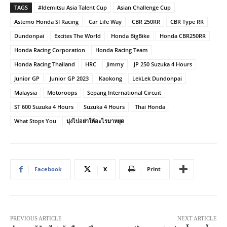
TAGS
#Idemitsu Asia Talent Cup
Asian Challenge Cup
Astemo Honda SI Racing
Car Life Way
CBR 250RR
CBR Type RR
Dundonpai
Excites The World
Honda BigBike
Honda CBR250RR
Honda Racing Corporation
Honda Racing Team
Honda Racing Thailand
HRC
Jimmy
JP 250 Suzuka 4 Hours
Junior GP
Junior GP 2023
Kaokong
LekLek Dundonpai
Malaysia
Motoroops
Sepang International Circuit
ST 600 Suzuka 4 Hours
Suzuka 4 Hours
Thai Honda
What Stops You
มุ่งไปอย่าให้อะไรมาหยุด
Facebook
X
Print
PREVIOUS ARTICLE
NEXT ARTICLE