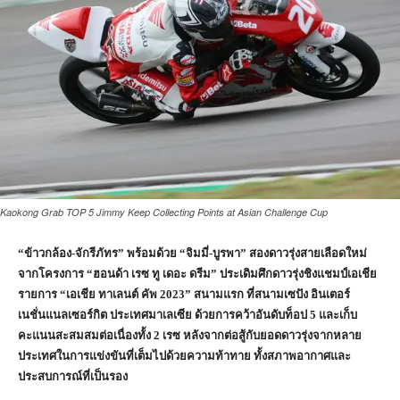
Kaokong Grab TOP 5 Jimmy Keep Collecting Points at Asian Challenge Cup
“ข้าวกล้อง-จักรีภัทร” พร้อมด้วย “จิมมี่-บูรพา” สองดาวรุ่งสายเลือดใหม่
จากโครงการ “ฮอนด้า เรซ ทู เดอะ ดรีม” ประเดิมศึกดาวรุ่งชิงแชมป์เอเชีย
รายการ “เอเชีย ทาเลนต์ คัพ 2023” สนามแรก ที่สนามเซปัง อินเตอร์
เนชั่นแนลเซอร์กิต ประเทศมาเลเซีย ด้วยการคว้าอันดับท็อป 5 และเก็บ
คะแนนสะสมสมต่อเนื่องทั้ง 2 เรซ หลังจากต่อสู้กับยอดดาวรุ่งจากหลาย
ประเทศในการแข่งขันที่เต็มไปด้วยความท้าทาย ทั้งสภาพอากาศและ
ประสบการณ์ที่เป็นรอง