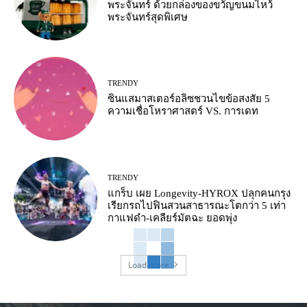
พระจันทร์ ด้วยกล่องของขวัญขนมไหว้
พระจันทร์สุดพิเศษ
TRENDY
ซินแสมาสเตอร์อลิซชวนไขข้อสงสัย 5
ความเชื่อโหราศาสตร์ VS. การเดท
TRENDY
แกร็บ เผย Longevity-HYROX ปลุกคนกรุง
เรียกรถไปฟินสวนสาธารณะโตกว่า 5 เท่า
กาแฟดำ-เคลียร์มัตฉะ ยอดพุ่ง
Load more