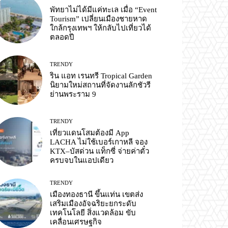
พัทยาไม่ได้มีแค่ทะเล เมื่อ “Event
Tourism” เปลี่ยนเมืองชายหาด
ใกล้กรุงเทพฯ ให้กลับไปเที่ยวได้
ตลอดปี
TRENDY
ริน แอท เรนทรี Tropical Garden
นิยามใหม่สถานที่จัดงานลักชัวรี
ย่านพระราม 9
TRENDY
เที่ยวแดนโสมต้องมี App
LACHA ไม่ใช้เบอร์เกาหลี จอง
KTX–บัสด่วน แท็กซี่ จ่ายค่าตั๋ว
ครบจบในแอปเดียว
TRENDY
เมืองทองธานี ขึ้นแท่น เขตส่ง
เสริมเมืองอัจฉริยะยกระดับ
เทคโนโลยี สิ่งแวดล้อม ขับ
เคลื่อนเศรษฐกิจ