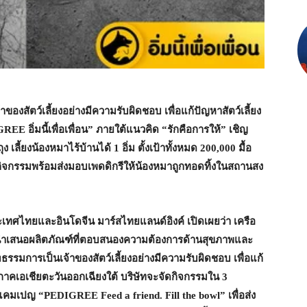
องสัตว์เลี้ยงอย่างมีความรับผิดชอบ เพื่อแก้ปัญหาสัตว์เลี้ยง
GREE
อิ่มนี้เพื่อเพื่อน” ภายใต้แนวคิด “รักคือการให้” เชิญ
ุง เลี้ยงน้องหมาไร้บ้านได้
1
อิ่ม ตั้งเป้าทั้งหมด
200,000
มื้อ
ิจกรรมพร้อมส่งมอบเพดดิกรีให้น้องหมาถูกทอดทิ้งในสถานสง
เทศไทยและอินโดจีน มาร์สไทยแลนด์อิงค์ เปิดเผยว่า เครือ
พื่อนำเสนอผลิตภัณฑ์ที่ตอบสนองความต้องการด้านสุขภาพและ
รรมการเป็นเจ้าของสัตว์เลี้ยงอย่างมีความรับผิดชอบ เพื่อแก้
ิภาคเอเชียตะวันออกเฉียงใต้ บริษัทจะจัดกิจกรรมใน
3
วยแคมเปญ “
PEDIGREE Feed a friend. Fill the bowl”
เพื่อส่ง