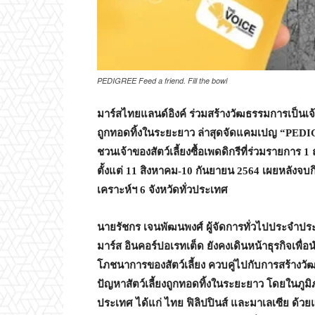
PEDIGREE Feed a friend. Fill the bowl
มาร์สไทยแลนด์อิงค์ ร่วมสร้างวัฒธรรมการเป็นเจ้าข
ถูกทอดทิ้งในระยะยาว ล่าสุดจัดแคมเปญ “
PEDI
ชวนเจ้าของสัตว์เลี้ยงซื้อเพดดิกรีที่ร่วมรายการ
1
ถ
ตั้งแต่
11
สิงหาคม
-10
กันยายน
2564
เผยหลังจบก
เคราะห์ฯ
6
จังหวัดทั่วประเทศ
นายรัชกร เจนพัฒนพงศ์ ผู้จัดการทั่วไปประจำประ
มาร์ส อินคอร์ปอเรทเต็ด ยังคงเดินหน้าธุรกิจเ
โภชนาการของสัตว์เลี้ยง ควบคู่ไปกับการสร้างวัฒธ
ปัญหาสัตว์เลี้ยงถูกทอดทิ้งในระยะยาว โดยในภูม
ประเทศ ได้แก่ ไทย ฟิลิปปินส์ และมาเลเซีย ด้