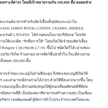
นสงเคราะห์ต่างๆ โดยมีเป้าหมายรวมกัน
500,000
มื้อ ตลอดช่วง
ิจแบรนด์อาหารสำหรับสัตว์เลี้ยงทั้งสุนัขและแมวใน
SKAS®, IAMS® ROYAL CANIN®, CESAR®, SHEBA®,
แบรนด์ CATSAN® ได้สานต่อนโยบายบริษัทแม่ โดยจัด
ภายใต้แนวคิด “รักคือการให้” โดยเปิดให้เจ้าของสัตว์เลี้ยง
Pedigree 1 ถุง (ขนาด 2.7 กก. ขึ้นไป ชนิดใดก็ได้) ผ่านช่อง
ปอร์มาร์เก็ต ร้านขายอาหารสัตว์ชั้นนำทั่วไป ก็จะมีส่วนร่วม
าทั้งหมด 200,000 มื้อ
จากเจ้าของ และอยู่ในบ้านที่อบอุ่น จึงจัดแคมเปญที่เปิดให้
หาร และสามารถมีส่วนร่วมได้ง่ายๆ ด้วยวิธีที่สะดวกมากขึ้น โดย
าแคมเปญนี้จะมีส่วนสนับสนุนให้ผู้คนเปลี่ยนทัศนคติที่มีต่อ
รมีสุขภาพที่ดี เป็นน้องหมาที่สามารถสร้างความสุข เป็นเพื่อน
น” นายรัชกร เจนพัฒนพงศ์ ผู้จัดการทั่วไปประจำประเทศไทยและ