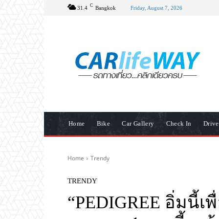
C
31.4
Bangkok
Friday, August 7, 2026
Home
Bike
Car Gallery
Check In
Driv
Home
Trendy
TRENDY
“PEDIGREE อิ่มนี้เพื่