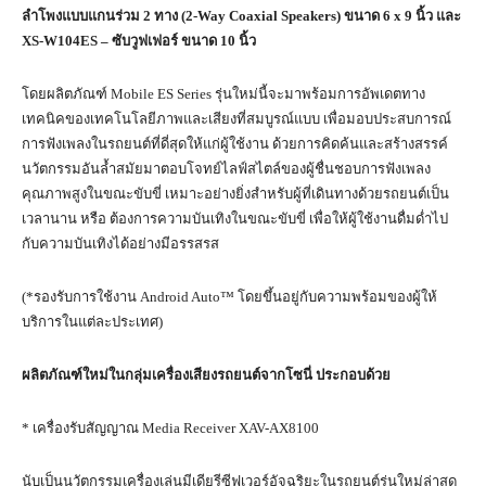
ลำโพงแบบแกนร่วม 2 ทาง (2-Way Coaxial Speakers) ขนาด 6 x 9 นิ้ว และ
XS-W104ES – ซับวูฟเฟอร์ ขนาด 10 นิ้ว
โดยผลิตภัณฑ์ Mobile ES Series รุ่นใหม่นี้จะมาพร้อมการอัพเดตทาง
เทคนิคของเทคโนโลยีภาพและเสียงที่สมบูรณ์แบบ เพื่อมอบประสบการณ์
การฟังเพลงในรถยนต์ที่ดี่สุดให้แก่ผู้ใช้งาน ด้วยการคิดค้นและสร้างสรรค์
นวัตกรรมอันล้ำสมัยมาตอบโจทย์ไลฟ์สไตล์ของผู้ชื่นชอบการฟังเพลง
คุณภาพสูงในขณะขับขี่ เหมาะอย่างยิ่งสำหรับผู้ที่เดินทางด้วยรถยนต์เป็น
เวลานาน หรือ ต้องการความบันเทิงในขณะขับขี่ เพื่อให้ผู้ใช้งานดื่มด่ำไป
กับความบันเทิงได้อย่างมีอรรสรส
(*รองรับการใช้งาน Android Auto™ โดยขึ้นอยู่กับความพร้อมของผู้ให้
บริการในแต่ละประเทศ)
ผลิตภัณฑ์ใหม่ในกลุ่มเครื่องเสียงรถยนต์จากโซนี่ ประกอบด้วย
* เครื่องรับสัญญาณ Media Receiver XAV-AX8100
นับเป็นนวัตกรรมเครื่องเล่นมีเดียรีซีฟเวอร์อัจฉริยะในรถยนต์รุ่นใหม่ล่าสุด