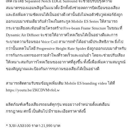
เทคโนโลยี Separated Notch EDGE Surround จะช่วยปรับปรุงความ
สมมาตรของแอมพลิจูดในแนวตั้ง อีกทั้งยังช่วยลดการบิดเบือนของเสียง
และยังเพิ่มความชัดเจนได้เป็นอย่างดี เท่านั้นยังไม่พอตัวซับวูฟเฟอร์ยังถูก
ออกแบบมาเช่นเดียวกับลำโพงในตระกูล Mobile ES Series ให้สามารถ
กระจายเสียงสะท้อนด้วยโครงสร้าง Five-beam Frame Structure ในขณะที่
Dynamic Air Diffuser จะช่วยให้อากาศไหลเวียนได้เป็นอย่างดีและการ
ระบายความร้อนของ Voice Coil สามารถทำได้อย่างมีประสิทธิภาพ ยิ่งไป
กว่านั้นเทคโนโลยี Progressive Height Rate Spider ยังถูกออกแบบมาสำหรับ
การกันกระแทกของกรวยลำโพงที่รวดเร็วและแม่นยำ โดยจะช่วยปรับเสียง
ให้เหมาะสมกับการไหลเวียนของอากาศที่สูงขึ้น ทั้งนี้เพื่อเพิ่มความสมบูรณ์
ของสัญญาณและป้องกันการรบกวนของเสียงได้เป็นอย่างดี
สามารถติดตามรับชมข้อมูลเพิ่มเติม Mobile ES branding video ได้ที่
https://youtu.be/ZKCDVMvfoLw
ผลิตภัณฑ์เครื่องเสียงรถยนต์ทุกรุ่น ทยอยวางจำหน่ายตั้งแต่เดือน
กรกฎาคม ศกนี้ เป็นต้นไป มีรายละเอียดราคาดังนี้
* XAV-AX8100 ราคา 21,990 บาท