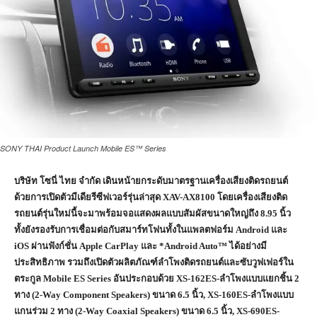
SONY THAI Product Launch Mobile ES™ Series
บริษัท โซนี่ ไทย จำกัด เดินหน้ายกระดับมาตรฐานเครื่องเสียงติดรถยนต์
ด้วยการเปิดตัวมีเดียรีซีฟเวอร์รุ่นล่าสุด XAV-AX8100 โดยเครื่องเสียงติด
รถยนต์รุ่นใหม่นี้จะมาพร้อมจอแสดงผลแบบสัมผัสขนาดใหญ่ถึง 8.95 นิ้ว
ทั้งยังรองรับการเชื่อมต่อกับสมาร์ทโฟนทั้งในแพลตฟอร์ม Android และ
iOS ผ่านฟังก์ชั่น Apple CarPlay และ *Android Auto™ ได้อย่างมี
ประสิทธิภาพ รวมถึงเปิดตัวผลิตภัณฑ์ลำโพงติดรถยนต์และซับวูฟเฟอร์ใน
ตระกูล Mobile ES Series อันประกอบด้วย XS-162ES-ลำโพงแบบแยกชิ้น 2
ทาง (2-Way Component Speakers) ขนาด 6.5 นิ้ว, XS-160ES-ลำโพงแบบ
แกนร่วม 2 ทาง (2-Way Coaxial Speakers) ขนาด 6.5 นิ้ว, XS-690ES-