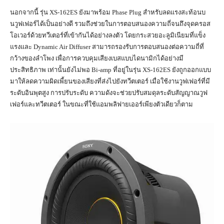
นอกจากนี้ รุ่น XS-162ES ยังมาพร้อม Phase Plug สำหรับลดแรงสะท้อนบ
นวูฟเฟอร์ได้เป็นอย่างดี รวมถึงช่วยในการตอบสนองความถี่จนถึงจุดครอส
โอเวอร์ด้วยทวีเตอร์ที่เข้ากันได้อย่างลงตัว โดยกระสวยอะลูมิเนียมที่แข็ง
แรงและ Dynamic Air Diffuser สามารถรองรับการตอบสนองต่อความถี่ที่
กว้างของลำโพง เพื่อการควบคุมเสียงเบสแบบไดนามิกได้อย่างมี
ประสิทธิภาพ เท่านั้นยังไม่พอ Bi-amp ที่อยู่ในรุ่น XS-162ES ยังถูกออกแบบ
มาให้ลดความผิดเพี้ยนของเสียงที่ส่งไปยังทวีตเตอร์ เมื่อใช้งานวูฟเฟอร์ที่มี
ระดับอินพุตสูง การปรับระดับ ความดังจะช่วยปรับสมดุลระดับสัญญาณวูฟ
เฟอร์และทวีตเตอร์ ในขณะที่ใช้แอมพลิฟายเออร์เพียงตัวเดียวก็ตาม