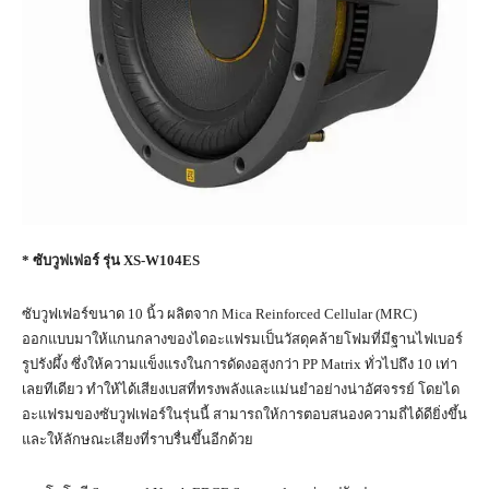
* ซับวูฟเฟอร์ รุ่น XS-W104ES
ซับวูฟเฟอร์ขนาด 10 นิ้ว ผลิตจาก Mica Reinforced Cellular (MRC)
ออกแบบมาให้แกนกลางของไดอะแฟรมเป็นวัสดุคล้ายโฟมที่มีฐานไฟเบอร์
รูปรังผึ้ง ซึ่งให้ความแข็งแรงในการดัดงอสูงกว่า PP Matrix ทั่วไปถึง 10 เท่า
เลยทีเดียว ทำให้ได้เสียงเบสที่ทรงพลังและแม่นยำอย่างน่าอัศจรรย์ โดยได
อะแฟรมของซับวูฟเฟอร์ในรุ่นนี้ สามารถให้การตอบสนองความถี่ได้ดียิ่งขึ้น
และให้ลักษณะเสียงที่ราบรื่นขึ้นอีกด้วย