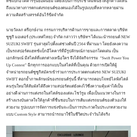
ทช์แบ็กอีโคคาร์รุ่นยอดนิยม แต่ยังเป็นการประชาสัมพันธ์ให้ลูกค้าได้เห็น
ถึงแนวทางการตกแต่งรถยนต์ของตนเองได้ในรูปแบบที่หลากหลายผ่าน
ความคิดสร้างสรรค์อันไร้ขีดจำกัด
นายวัลลภ ตรีฤกษ์งาม กรรมการบริหารด้านการขายและการตลาด บริษัท
ซูซูกิ มอเตอร์ (ประเทศไทย) จำกัด กล่าวว่า บริษัทฯ ได้แนะนำรถยนต์ NEW
SUZUKI SWIFT รุ่นล่าสุดไปตั้งแต่ช่วงต้นปี 2564 ที่ผ่านมา โดยยังคงความ
เป็นรถสปอร์ตแฮทช์แบ็กอีโคคาร์ที่มีรูปลักษณ์ภายนอกโดดเด่น เป็น
เอกลักษณ์ มีสไตล์ที่แตกต่างเหนือใคร จึงได้จัดกิจกรรม “Swift Power You
Up Contest” ฉีกทุกการออกแบบในสไตล์ที่เป็นคุณ ด้วยการเปิดให้ผู้
จำหน่ายรถยนต์ซูซูกิสมัครเข้าร่วมการประกวดตกแต่งรถ NEW SUZUKI
SWIFT ตอกย้ำภาพลักษณ์ของรถยนต์รุ่นนี้ ที่สามารถตอบโจทย์ไลฟ์สไตล์
คนรุ่นใหม่ให้สัมผัสได้ถึงความสปอร์ตแต่ยังคงไว้ซึ่งความคุ้มค่าได้เป็น
อย่างดี ผ่านการแต่งรถในสไตล์ของแต่ละโชว์รูม เพื่อเป็นแนวทางในการ
สร้างแรงบันดาลใจให้ลูกค้าที่ชื่นชอบในการเติมแต่งรถยนต์ของตัวเองให้
สวยงาม รูปแบบการจัดการแข่งขันจะเป็นการประกวดในประเภทสวยงาม
แบบ Custom Style สามารถนำรถมาใช้ในชีวิตประจำวันได้จริง