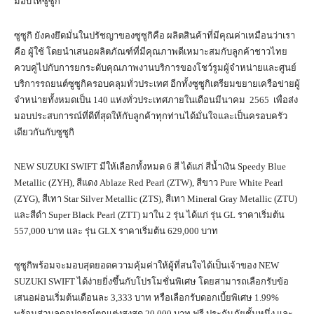
มอบให้ซูซูกิ
ซูซูกิ ยังคงยึดมั่นในปรัชญาของซูซูกิคือ ผลิตสินค้าที่มีคุณค่าเหมือนว่าเรา
คือ ผู้ใช้ โดยนำเสนอผลิตภัณฑ์ที่มีคุณภาพดีเหมาะสมกับลูกค้าชาวไทย
ควบคู่ไปกับการยกระดับคุณภาพงานบริการของโชว์รูมผู้จำหน่ายและศูนย์
บริการรถยนต์ซูซูกิครอบคลุมทั่วประเทศ อีกทั้งซูซูกิเตรียมขยายเครือข่ายผู้
จำหน่ายทั้งหมดเป็น 140 แห่งทั่วประเทศภายในเดือนมีนาคม 2565 เพื่อส่ง
มอบประสบการณ์ที่ดีที่สุดให้กับลูกค้าทุกท่านได้มั่นใจและเป็นครอบครัว
เดียวกันกับซูซูกิ
NEW SUZUKI SWIFT มีให้เลือกทั้งหมด 6 สี ได้แก่ สีน้ำเงิน Speedy Blue
Metallic (ZYH), สีแดง Ablaze Red Pearl (ZTW), สีขาว Pure White Pearl
(ZYG), สีเทา Star Silver Metallic (ZTS), สีเทา Mineral Gray Metallic (ZTU)
และสีดำ Super Black Pearl (ZTT) มาใน 2 รุ่น ได้แก่ รุ่น GL ราคาเริ่มต้น
557,000 บาท และ รุ่น GLX ราคาเริ่มต้น 629,000 บาท
ซูซูกิพร้อมจะมอบสุดยอดความคุ้มค่าให้ผู้ที่สนใจได้เป็นเจ้าของ NEW
SUZUKI SWIFT ได้ง่ายยิ่งขึ้นกับโปรโมชั่นพิเศษ โดยสามารถเลือกรับข้อ
เสนอผ่อนเริ่มต้นเดือนละ 3,333 บาท หรือเลือกรับดอกเบี้ยพิเศษ 1.99%
พร้อมส่วนลดอุปกรณ์ตกแต่งสูงสุด 20,000 บาท ฟรี ประกันภัยชั้นหนึ่ง และ