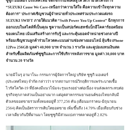
ซูซูกิ มอเตอร์ ประเทศไทย จัดกิจกรรมพิเศษสู้โควิด ภายใต้โครงการ
“
SUZUKI Cause We Care-
เหนือกว่าความใส่ใจ คือความเข้าใจทุกความ
ต้องการ” ประกาศเชิญชวนผู้จำหน่ายทั่วประเทศร่วมประกวดแต่งรถ
SUZUKI SWIFT
ภายใต้แนวคิด “
Swift Power You Up Contest”
ฉีกทุกการ
ออกแบบในสไตล์ที่เป็นคุณ ชูความเป็นสปอร์ตแฮทช์แบ็กอีโคคาร์ยอดนิยม
ของคนไทย เน้นเสริมสร้างการรับรู้ และกระตุ้นยอดจำหน่ายช่วงกลางปี
พร้อมเชิญชวนลูกค้าร่วมโหวตคะแนนผ่านช่องทางออนไลน์ ลุ้นชิง
iPhone
12Pro 256GB
มูลค่า
40,900
บาท จำนวน
3
รางวัล และคูปองแทนเงินสด
สำหรับซื้อผลิตภัณฑ์ซูซูกิและการใช้บริการหลังการขาย มูลค่า
30,000
บาท
จำนวน
20
รางวัล
นายมิโนรุ อามาโนะ กรรมการผู้จัดการใหญ่ บริษัท ซูซูกิ มอเตอร์
(ประเทศไทย) จำกัด กล่าวว่า จากสถานการณ์วิกฤติการแพร่ระบาดเชื้อ
ไวรัสโควิด-19 ที่ยังคงมีแนวโน้มจะรุนแรงอย่างต่อเนื่อง จนส่งผลกระทบต่อ
ธุรกิจทุกภาคส่วนเป็นอย่างมาก แต่อุตสาหกรรมยานยนต์ของไทยกลับมี
ตัวเลขยอดขายรวมทั้งหมดอยู่ที่ 377,256 คัน (เดือนมกราคม-มิถุนายน
2564) คิดเป็นอัตราการเติบโตยอดขาย เพิ่มขึ้นถึง 14.79% เมื่อเทียบกับช่วง
เวลาเดียวกันปีที่ผ่านมา โดยซูซูกิมีส่วนแบ่งการตลาดอยู่ที่ 2.82%