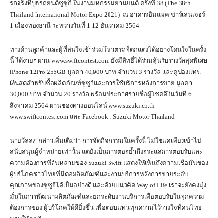
รถจริงที่บูธรถยนต์ซูซูกิ ในงานมหกรรมยานยนต์ ครั้งที่ 38 (The 38th
Thailand International Motor Expo 2021) ณ อาคารอิมแพค ชาร์เลนเจอร์
1 เมืองทองธานี ระหว่างวันที่ 1-12 ธันวาคม 2564
ทางด้านลูกค้าและผู้ที่สนใจเข้าร่วมโหวตรถที่ตกแต่งได้อย่างโดนใจในครั้ง
นี้ ได้ง่ายๆ ผ่าน www.swiftcontest.com ยังมีสิทธิ์ได้ร่วมลุ้นรับรางวัลสุดพิเศษ
iPhone 12Pro 256GB มูลค่า 40,900 บาท จำนวน 3 รางวัล และคูปองแทน
เงินสดสำหรับซื้อผลิตภัณฑ์ซูซูกิและการใช้บริการหลังการขาย มูลค่า
30,000 บาท จำนวน 20 รางวัล พร้อมประกาศรายชื่อผู้โชคดีในวันที่ 6
สิงหาคม 2564 ผ่านช่องทางออนไลน์ www.suzuki.co.th
www.swiftcontest.com และ Facebook : Suzuki Motor Thailand
นายวัลลภ กล่าวเพิ่มเติมว่า การจัดกิจกรรมในครั้งนี้ ไม่ใช่แค่เพียงเข้าไป
สนับสนุนผู้จำหน่ายเท่านั้น แต่ยังเป็นการตอกย้ำถึงกระแสการตอบรับและ
ความต้องการที่ล้นหลามของ Suzuki Swift แสดงให้เห็นถึงความเชื่อมั่นของ
ผู้บริโภคชาวไทยที่มีต่อผลิตภัณฑ์และงานบริการหลังการขายระดับ
คุณภาพของซูซูกิได้เป็นอย่างดี และด้วยแนวคิด Way of Life เราจะยังคงมุ่ง
มั่นในการพัฒนาผลิตภัณฑ์และยกระดับงานบริการเพื่อตอบรับในทุกความ
ต้องการของ ผู้บริโภคให้ดียิ่งขึ้น เพื่อตอบแทนทุกความไว้วางใจที่คนไทย