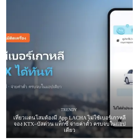
TRENDY
เที่ยวแดนโสมต้องมี App LACHA ไม่ใช้เบอร์เกาหลี
จอง KTX–บัสด่วน แท็กซี่ จ่ายค่าตั๋ว ครบจบในแอป
เดียว