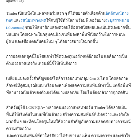
against sky
Tinder เป็นหนึ่งในแพลทฟอร์มแรก ๆ ที่ได้ขยายตัวเลือกด้าน
อัตลักษณ์ทาง
เพศ
และ
รสนิยมทางเพศ
ให้กับผู้ใช้ทั่วโลก พร้อมฟีเจอร์อย่าง
ระบุสรรพนาม
(Pronouns)
ช่วยให้สมาชิกแสดงตัวตนได้อย่างเปิดเผยและเป็นตัวเองมากขึ้น
บนแอพ โดยเฉพาะในกลุ่มคนนิวเจนที่มองหาพื้นที่เปิดกว้างในการพบปะ
ผู้คน และเชื่อมต่อกับคนใหม่ ๆ ได้อย่างสบายใจมากขึ้น
การออกเดทยุคนี้ไม่ใช่แค่ทำให้ตัวเองดูเพอร์เฟกต์อีกต่อไป แต่คือการเป็น
ตัวเองอย่างแท้จริง เทรนด์นี้ชี้ให้เห็นถึงการ
เปลี่ยนแปลงครั้งสำคัญของสไตล์การออกเดทกลุ่ม Gen Z ไทย โดยลดภาพ
ลักษณ์ที่ดูสมบูรณ์แบบ หรือมองหาเพียงแค่ความสัมพันธ์เท่านั้น แต่คือพื้นที่
ที่สามารถเป็นตัวของตัวเองได้อย่างปลอดภัย โดยไม่ต้องกลัวการถูกตัดสิน
สำหรับผู้ใช้ LGBTQIA+ หลายคนมองว่าแพลทฟอร์ม Tinder ได้กลายเป็น
พื้นที่ให้เริ่มต้นในแบบที่เป็นตัวเอง สร้างความสัมพันธ์ที่เปิดกว้างและจริงใจ
มากขึ้น ขณะที่คนโสดรุ่นใหม่ให้ความสำคัญกับความปลอดภัยทางอารมณ์
ความเปิดกว้าง
และความสัมพันธ์ที่ทำให้รู้สึกว่าได้รับการมองเห็น ความเคารพ และเข้าใจ