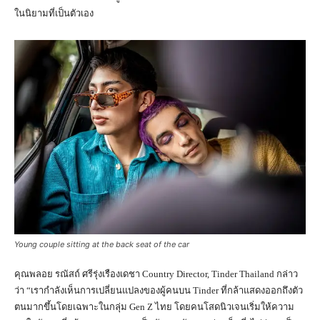
ในนิยามที่เป็นตัวเอง
Young couple sitting at the back seat of the car
คุณพลอย รณัสถ์ ศรีรุ่งเรืองเดชา Country Director, Tinder Thailand กล่าว
ว่า “เรากำลังเห็นการเปลี่ยนแปลงของผู้คนบน Tinder ที่กล้าแสดงออกถึงตัว
ตนมากขึ้นโดยเฉพาะในกลุ่ม Gen Z ไทย โดยคนโสดนิวเจนเริ่มให้ความ