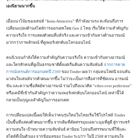
เองนิยามมากขึ้น
เมื่อแนวโน้มของเสน่ห์ “Insta-Attractive” ที่กำลังมาแรง สะท้อนถึงการ
เปลี่ยนแปลงด้านสไตล์การออกเดทโดย Gen Z ไทย เริ่มให้ความสำคัญกับ
ความจริงใจ การแสดงตัวตนที่แท้จริง และความเข้ากันทางด้านอารมณ์
มากกว่าภาพลักษณ์ ที่ดูเพอร์เฟกต์บนโลกออนไลน์
คนนิวเจนกำลังให้ความสำคัญกับความจริงใจ ความเข้ากันทางอารมณ์
และใครสักคนที่ดูเป็นธรรมชาติตั้งแต่เริ่มต้นความสัมพันธ์
จากการคาด
การณ์เทรนด์การออกเดทปี 2569
ของ Tinder เผยว่า กลุ่มคนโสดนิวเจนหัน
มาสนใจเสน่ห์จากตัวตนมากขึ้น ไม่ว่าจะเป็นการสื่อสารที่ชัดเจน อารมณ์
ขัน และความซื่อสัตย์ทางอารมณ์ รวมไปถึงแนวคิด “vibes over perfection”
หรือเคมีที่เข้ากันสำคัญกว่าความเพอร์เฟกต์บนโลกออนไลน์ เหล่านี้ได้
กลายเป็นกุญแจสำคัญในการออกเดท
การเปลี่ยนแปลงนี้เผยให้เห็นว่าคนรุ่นใหม่ในไทยเริ่มใช้โปรไฟล์ Tinder
เป็นพื้นที่แสดงตัวตนมากขึ้น จากเดิมที่คัดสรรมุมเฉพาะมุมที่ดูดี สู่การแชร์
ความสนใจ เป้าหมายความสัมพันธ์ ค่านิยม ไปจนถึงสรรพนามที่ใช้และ
สไตล์ที่เป็นตัวเอง จากข้อมูลของ Tinder ระบุว่า¹ ในปี 2568 ความสนใจ