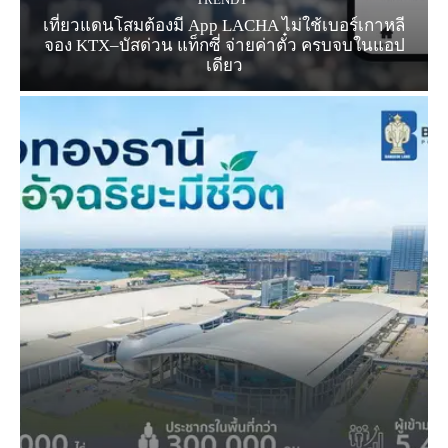
เที่ยวแดนโสมต้องมี App LACHA ไม่ใช้เบอร์เกาหลี
จอง KTX–บัสด่วน แท็กซี่ จ่ายค่าตั๋ว ครบจบในแอป
เดียว