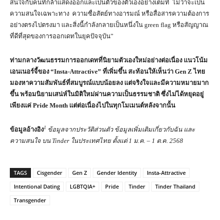
สนใจกับคนที่กล้าแสดงออกและเป็นตัวของตัวเองอย่างเต็มที่ ไม่ว่าจะเป็น
ความสนใจเฉพาะทาง ความซื่อสัตย์ทางอารมณ์ หรือสื่อสารความต้องการ
อย่างตรงไปตรงมา และสิ่งนี้กำลังกลายเป็นหนึ่งใน green flag หรือสัญญาณ
ที่ดีที่สุดของการออกเดทในยุคปัจจุบัน”
ท่ามกลางวัฒนธรรมการออกเดทที่นิยามตัวเองใหม่อย่างต่อเนื่อง แนวโน้ม
เอนเนอร์จี้ของ
“Insta-Attractive”
ที่เพิ่มขึ้น สะท้อนให้เห็นว่า
Gen Z
ไทย
มองหาความสัมพันธ์ที่สมบูรณ์แบบน้อยลง แต่จริงใจและมีความหมายมาก
ขึ้น พร้อมนิยามเสน่ห์ในมิติใหม่ผ่านความเป็นธรรมชาติ ซึ่งไม่ได้หยุดอยู่
เพียงแค่
Pride Month
แต่ต่อเนื่องไปในทุกโมเมนต์หลังจากนั้น
1
ข้อมูลอ้างอิง
ข้อมูลจากประวัติส่วนตัว ข้อมูลเพิ่มเติมเกี่ยวกับฉัน และ
ความสนใจ บน Tinder ในประเทศไทย ตั้งแต่ 1 ม.ค. – 1 ต.ค. 2568
TAGS
Cisgender
Gen Z
Gender Identity
Insta-Attractive
Intentional Dating
LGBTQIA+
Pride
Tinder
Tinder Thailand
Transgender