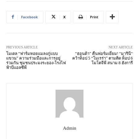
Facebook
X
Print
PREVIOUS ARTICLE
NEXT ARTICLE
โมเดล “ฟาร์มหอยแมลงภู่แบบ
“ฮอนด้า” คืนฟอร์มเยี่ยม! “มารินี“
แขวน” ความร่วมมือและการอยู่
คว้าท็อป 5 “โมเรร่า” ตามติด ท็อป 6
ร่วมกัน ชุมชนประมงระยอง-โรงไฟ
โมโตจีพี สนาม 8 ฮังการี
ฟ้าบีแอลซีพี
Admin