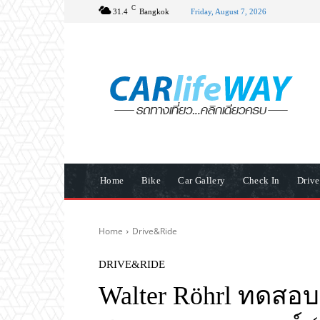
C
31.4
Bangkok
Friday, August 7, 2026
Home
Bike
Car Gallery
Check In
Driv
Home
Drive&Ride
DRIVE&RIDE
Walter Röhrl ทดส