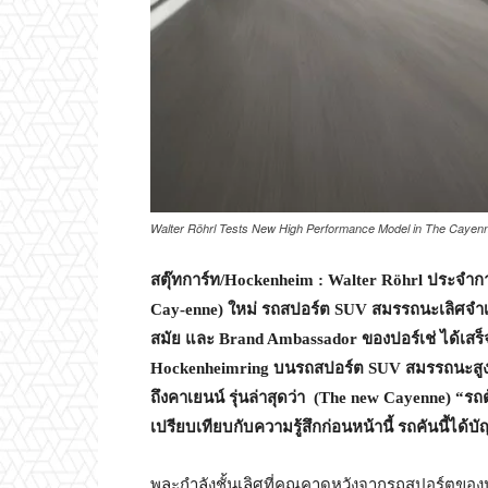
Walter Röhrl Tests New High Performance Model in The Cayenn
สตุ๊ทการ์ท/
Hockenheim : Walter Röhrl
ประจำกา
Cay-enne)
ใหม่ รถสปอร์ต
SUV
สมรรถนะเลิศจำเ
สมัย และ
Brand Ambassador
ของปอร์เช่ ได้เส
Hockenheimring
บนรถสปอร์ต
SUV
สมรรถนะสูง
ถึงคาเยนน์ รุ่นล่าสุดว่า (
The new Cayenne) “
รถต
เปรียบเทียบกับความรู้สึกก่อนหน้านี้ รถคันนี้ได้บ
พละกำลังชั้นเลิศที่คุณคาดหวังจากรถสปอร์ตของ