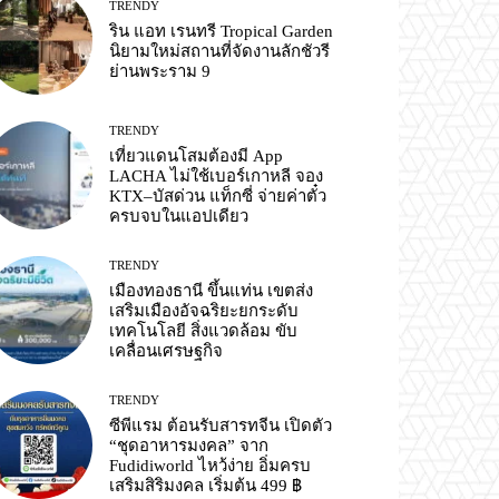
TRENDY
ริน แอท เรนทรี Tropical Garden
นิยามใหม่สถานที่จัดงานลักชัวรี
ย่านพระราม 9
TRENDY
เที่ยวแดนโสมต้องมี App
LACHA ไม่ใช้เบอร์เกาหลี จอง
KTX–บัสด่วน แท็กซี่ จ่ายค่าตั๋ว
ครบจบในแอปเดียว
TRENDY
เมืองทองธานี ขึ้นแท่น เขตส่ง
เสริมเมืองอัจฉริยะยกระดับ
เทคโนโลยี สิ่งแวดล้อม ขับ
เคลื่อนเศรษฐกิจ
TRENDY
ซีพีแรม ต้อนรับสารทจีน เปิดตัว
“ชุดอาหารมงคล” จาก
Fudidiworld ไหว้ง่าย อิ่มครบ
เสริมสิริมงคล เริ่มต้น 499 ฿