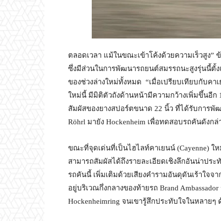
ตลอดเวลา แม้ในขณะเข้าโค้งด้วยความเร็วสูง” ข้
ซึ่งมีส่วนในการพัฒนารถยนต์สมรรถนะสูงรุ่นนี้ตั้ง
ของช่วงล่างใหม่ทั้งหมด “เมื่อเปรียบเทียบกับคาเย
ใหม่นี้ มีมิติตัวถังด้านหน้ามีความกว้างเพิ่มขึ้นอี
สัมผัสของยางสปอร์ตขนาด 22 นิ้ว ที่ได้รับการพัฒน
Röhrl มายัง Hockenheim เพื่อทดสอบรถคันดังกล่
ขณะที่จุดเด่นที่เป็นไฮไลท์คาเยนน์ (Cayenne) ใ
สามารถสัมผัสได้ถึงรายละเอียดเชิงลึกอันน่าประ
รถคันนี้ เพิ่มเติมด้วยเสียงคำรามอันดุดันเร้าใ
อยู่บริเวณกึ่งกลางของท้ายรถ Brand Ambassad
Hockenheimring จนเขารู้สึกประทับใจในหลายๆ 