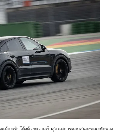
่อ ถึงแม้จะเข้าโค้งด้วยความเร็วสูง แต่การตอบสนองขณะหักพวง