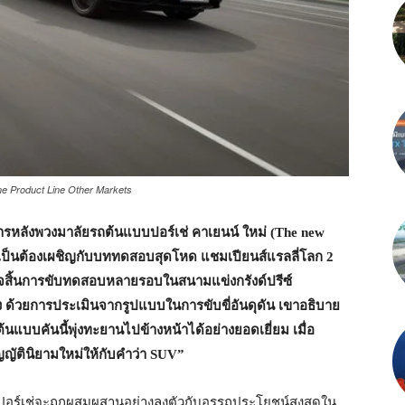
e Product Line Other Markets
รหลังพวงมาลัยรถต้นแบบปอร์เช่ คาเยนน์ ใหม่ (
The new
ป็นต้องเผชิญกับบททดสอบสุดโหด แชมเปียนส์แรลลี่โลก
2
ร็จสิ้นการขับทดสอบหลายรอบในสนามแข่งกรังด์ปรีซ์
 ด้วยการประเมินจากรูปแบบในการขับขี่อันดุดัน เขาอธิบาย
้นแบบคันนี้พุ่งทะยานไปข้างหน้าได้อย่างยอดเยี่ยม เมื่อ
ัญญัตินิยามใหม่ให้กับคำว่า
SUV”
ปอร์เช่จะถูกผสมผสานอย่างลงตัวกับอรรถประโยชน์สูงสุดใน