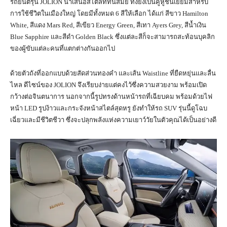
รถยนต์รุ่น JOLION นำเสนอสไตล์ที่ทันสมัย ทั้งยังเป็นคู่หูชั้นเยี่ยมสำหรับ
การใช้ชีวิตในเมืองใหญ่ โดยมีทั้งหมด 6 สีให้เลือก ได้แก่ สีขาว Hamilton
White, สีแดง Mars Red, สีเขียว Energy Green, สีเทา Ayers Grey, สีน้ำเงิน
Blue Sapphire และสีดำ Golden Black ซึ่งแต่ละสีก็จะสามารถสะท้อนบุคลิก
ของผู้ขับแต่ละคนที่แตกต่างกันออกไป
ด้วยตัวถังที่ออกแบบด้วยสัดส่วนทองคำ และเส้น Waistline ที่ยืดหยุ่นและลื่น
ไหล ดีไซน์ของ JOLION จึงเรียบง่ายแต่คงไว้ซึ่งความสวยงาม พร้อมเปิด
กว้างต่อจินตนาการ นอกจากนี้รูปทรงด้านหน้ารถที่เฉียบคม พร้อมด้วยไฟ
หน้า LED รูปง้าวและกระจังหน้าสไตล์สุดหรู ยังทำให้รถ SUV รุ่นนี้ดูโฉบ
เฉี่ยวและมีชีวิตชีวา ซึ่งจะปลุกพลังแห่งความเยาว์วัยในตัวคุณได้เป็นอย่างดี