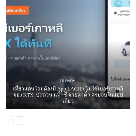
TRENDY
เที่ยวแดนโสมต้องมี App LACHA ไม่ใช้เบอร์เกาหลี
จอง KTX–บัสด่วน แท็กซี่ จ่ายค่าตั๋ว ครบจบในแอป
เดียว