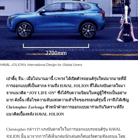
HAVAL JOLION's International Design for Global Users
เป่าติ้ง
,
จีน : เมื่อไม่นานมานี้
GWM
ได้เปิดตัวรถยนต์รุ่นใหม่มากมายที่มี
การออกแบบที่เป็นสากล รวมถึง
HAVAL JOLION
ที่ได้แรงบันดาลใจมา
จากแนวคิด “
JOY LIFE ON”
ซึ่งได้รับความนิยมในหมู่ผู้ใช้รถเป็นอย่าง
มาก ดังนั้น เพื่อไขความลับแห่งความสำเร็จของรถยนต์รุ่นนี้ เราจึงได้เชิญ
Christopher Zarlenga
หัวหน้าฝ่ายการออกแบบมาร่วมกันวิเคราะห์ถึง
แนวคิดเบื้องหลัง
HAVAL JOLION
Christopher กล่าวว่า แรงบันดาลใจในการออกแบบรถยนต์รุ่น HAVAL
JOLION นั้น มาจากการได้เห็นกลุ่มนักเล่นสเก็ตบอร์ดตามท้องถนน โดย