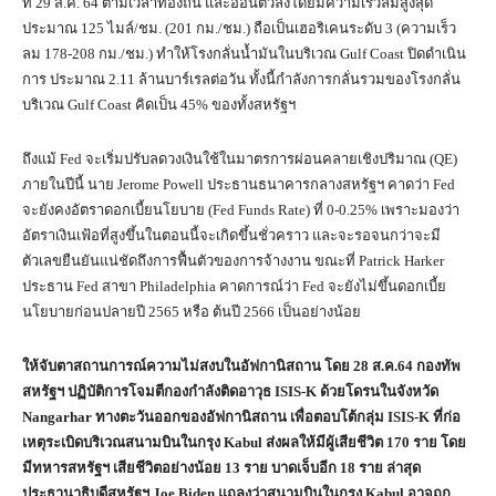
ที่ 29 ส.ค. 64 ตามเวลาท้องถิ่น และอ่อนตัวลงโดยมีความเร็วลมสูงสุด
ประมาณ 125 ไมล์/ชม. (201 กม./ชม.) ถือเป็นเฮอริเคนระดับ 3 (ความเร็ว
ลม 178-208 กม./ชม.) ทำให้โรงกลั่นน้ำมันในบริเวณ Gulf Coast ปิดดำเนิน
การ ประมาณ 2.11 ล้านบาร์เรลต่อวัน ทั้งนี้กำลังการกลั่นรวมของโรงกลั่น
บริเวณ Gulf Coast คิดเป็น 45% ของทั้งสหรัฐฯ
ถึงแม้ Fed จะเริ่มปรับลดวงเงินใช้ในมาตรการผ่อนคลายเชิงปริมาณ (QE)
ภายในปีนี้ นาย Jerome Powell ประธานธนาคารกลางสหรัฐฯ คาดว่า Fed
จะยังคงอัตราดอกเบี้ยนโยบาย (Fed Funds Rate) ที่ 0-0.25% เพราะมองว่า
อัตราเงินเฟ้อที่สูงขึ้นในตอนนี้จะเกิดขึ้นชั่วคราว และจะรอจนกว่าจะมี
ตัวเลขยืนยันแน่ชัดถึงการฟื้นตัวของการจ้างงาน ขณะที่ Patrick Harker
ประธาน Fed สาขา Philadelphia คาดการณ์ว่า Fed จะยังไม่ขึ้นดอกเบี้ย
นโยบายก่อนปลายปี 2565 หรือ ต้นปี 2566 เป็นอย่างน้อย
ให้จับตาสถานการณ์ความไม่สงบในอัฟกานิสถาน โดย
28 ส.ค.64 กองทัพ
สหรัฐฯ ปฏิบัติการโจมตีกองกำลังติดอาวุธ ISIS-K ด้วยโดรนในจังหวัด
Nangarhar ทางตะวันออกของอัฟกานิสถาน เพื่อตอบโต้กลุ่ม ISIS-K ที่ก่อ
เหตุระเบิดบริเวณสนามบินในกรุง Kabul ส่งผลให้มีผู้เสียชีวิต 170 ราย โดย
มีทหารสหรัฐฯ เสียชีวิตอย่างน้อย 13 ราย บาดเจ็บอีก 18 ราย ล่าสุด
ประธานาธิบดีสหรัฐฯ Joe Biden แถลงว่าสนามบินในกรุง Kabul อาจถูก