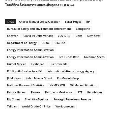
โจมตีอีกครั้งก่อนการอพยพจะสิ้นสุดลง 31 ส.ค. 64
TAGS
Andres Manuel Lopez Obrador
Baker Huges
BP
Bureau of Safety and Environment Enforcement
Campeche
Chevron
Covid 19 Delta Variant
COVID-19
Delta
Democrat
Department of Energy
Dubai
E-Ku-A2
Energy Information Administration
Energy Information Adminsitration
Fed Funds Rate
Goldman Sachs
Gulf of Mexico
Hezbollah
Hurricane Ida
ICE BrentInfrastructure Bill
International Atomic Energy Agency
JP Morgan
Kabul Mercer Street
Ku-Maloob-Zaap
National Bureau of Statistics
NYMEX WTI
Oil Market Situation
Patrick Harker
Pemex
Petroleos Mexicanos
PTT
Republican
Rig Count
Shell และ Equinor
Strategic Petroleum Reserve
Taliban
World Crude Oil Price
Worldometers