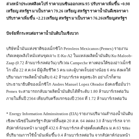
ล่วงหน้าประเทศสิงคโปร์ ราคาเบนซินออกเทน 95 ปรับราคาเพิ่มขึ้น +0.98
เหรียญ สหรัฐฯ มาเป็นราคา 79.26 เหรียญ สหรัฐฯ ราคาน้ำมันดีเซลราคา
ปรับราคาเพิ่มขึ้น +2.21เหรียญ สหรัฐฯ มาเป็นราคา 76.26เหรียญสหรัฐฯ
ปัจจัยที่กระทบต่อราคาน้ำมันดิบในเชิงบวก
บริษัทน้ำมันแห่งชาติของเม็กซิโก Petroleos Mexicanos (Pemex) รายงาน
เกิดเหตุเพลิงไหม้แท่นขุดเจาะ E-Ku-A2 ในแหล่งผลิตน้ำมันดิบ Ku-Maloob-
Zaap (0.72 ล้านบาร์เรลต่อวัน) บริเวณ Campeche ทางตอนใต้ของอ่าวเม็กชิ
โก เมื่อ 22 ส.ค.64 มีผู้เสียชีวิต 5 คน และผู้บาดเจ็บอย่างน้อย 6 คน ส่งผลให้
ปริมาณการผลิตน้ำมันดิบ 0.42 ล้านบาร์เรล หยุดชะงัก อย่างไรก็ตาม
ประธานาธิบดีของเม็กซิโก Andres Manuel Lopez Obrador ยังคงเชื่อมั่นว่า
Pemex จะสามารถกลับมาผลิตน้ำมันดิบได้ที่ระดับ 1.80 ล้านบาร์เรลต่อวัน
ภายในสิ้นปี 2564 เทียบกับครึ่งแรกของปี 2564 ที่ 1.72 ล้านบาร์เรลต่อวัน
* Energy Information Adminsitration (EIA) รายงานปริมาณสำรองน้ำมันดิบ
เชิงพาณิชย์ในสหรัฐฯ สัปดาห์สิ้นสุด 20 ส.ค. 64 ลดลง 3.0 ล้านบาร์เรล จาก
สัปดาห์ก่อนหน้า มาอยู่ที่ 432.6 ล้านบาร์เรล ต่ำสุดตั้งแต่เดือน ม.ค.63 ขณะ
ที่ปริมาณการใช้น้ำมันเพิ่มขึ้น 0.4 ล้านบาร์เรลต่อวัน จากสัปดาห์ก่อนหน้า