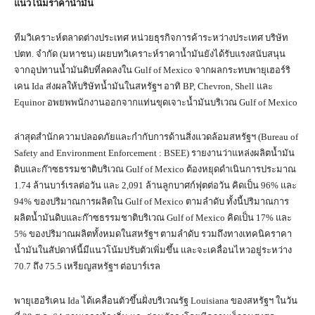
แนวโน้มราคาน้ำมัน
ทีมวิเคราะห์ตลาดต่างประเทศ หน่วยธุรกิจการค้าระหว่างประเทศ บริษัท
ปตท. จำกัด (มหาชน) เผยบทวิเคราะห์ราคาน้ำมันยังได้รับแรงสนับสนุน
จากอุปทานน้ำมันดิบที่ลดลงใน Gulf of Mexico จากผลกระทบพายุเฮอร์ริ
เคน Ida ส่งผลให้บริษัทน้ำมันในสหรัฐฯ อาทิ BP, Chevron, Shell และ
Equinor อพยพพนักงานออกจากแท่นขุดเจาะน้ำมันบริเวณ Gulf of Mexico
ล่าสุดสำนักความปลอดภัยและกำกับการด้านสิ่งแวดล้อมสหรัฐฯ (Bureau of
Safety and Environment Enforcement : BSEE) รายงานว่าแหล่งผลิตน้ำมัน
ดิบและก๊าซธรรมชาติบริเวณ Gulf of Mexico ต้องหยุดดำเนินการประมาณ
1.74 ล้านบาร์เรลต่อวัน และ 2,091 ล้านลูกบาศก์ฟุตต่อวัน คิดเป็น 96% และ
94% ของปริมาณการผลิตใน Gulf of Mexico ตามลำดับ ทั้งนี้ปริมาณการ
ผลิตน้ำมันดิบและก๊าซธรรมชาติบริเวณ Gulf of Mexico คิดเป็น 17% และ
5% ของปริมาณผลิตทั้งหมดในสหรัฐฯ ตามลำดับ รวมถึงทางเทคนิคราคา
น้ำมันในสัปดาห์นี้มีแนวโน้มปรับตัวเพิ่มขึ้น และจะเคลื่อนไหวอยู่ระหว่าง
70.7 ถึง 75.5 เหรียญสหรัฐฯ ต่อบาร์เรล
พายุเฮอริเคน Ida ได้เคลื่อนตัวขึ้นฝั่งบริเวณรัฐ Louisiana ของสหรัฐฯ ในวัน