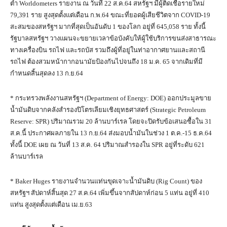
ต่ำ Worldometers รายงาน ณ วันที่ 22 ส.ค.64 สหรัฐฯ มีผู้ติดเชื้อรายใหม่
79,391 ราย สูงสุดตั้งแต่เดือน ก.พ.64 ขณะที่ยอดผู้เสียชีวิตจาก COVID-19
สะสมของสหรัฐฯ มากที่สุดเป็นอันดับ 1 ของโลก อยู่ที่ 645,058 ราย ทั้งนี้
รัฐบาลสหรัฐฯ วางแผนจะขยายเวลาข้อบังคับให้ผู้ใช้บริการขนส่งสาธารณะ
ทางเครื่องบิน รถไฟ และรถบัส รวมถึงผู้ที่อยู่ในท่าอากาศยานและสถานี
รถไฟ ต้องสวมหน้ากากอนามัยป้องกันไปจนถึง 18 ม.ค. 65 จากเดิมที่มี
กำหนดสิ้นสุดลง 13 ก.ย.64
* กระทรวงพลังงานสหรัฐฯ (Department of Energy: DOE) ออกประมูลขาย
น้ำมันดิบจากคลังสำรองปิโตรเลียมเชิงยุทธศาสตร์ (Strategic Petroleum
Reserve: SPR) ปริมาณรวม 20 ล้านบาร์เรล โดยจะปิดรับข้อเสนอซื้อใน 31
ส.ค.นี้ ประกาศผลภายใน 13 ก.ย.64 ส่งมอบน้ำมันในช่วง 1 ต.ค.-15 ธ.ค.64
ทั้งนี้ DOE เผย ณ วันที่ 13 ส.ค. 64 ปริมาณสำรองใน SPR อยู่ที่ระดับ 621
ล้านบาร์เรล
* Baker Huges รายงานจำนวนแท่นขุดเจาะน้ำมันดิบ (Rig Count) ของ
สหรัฐฯ สัปดาห์สิ้นสุด 27 ส.ค.64 เพิ่มขึ้นจากสัปดาห์ก่อน 5 แท่น อยู่ที่ 410
แท่น สูงสุดตั้งแต่เดือน เม.ย.63