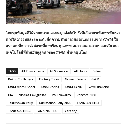
โดยทุกข้อมูลที่ได้จากสนามแข่งจะถูกส่งต่อไปยังทีมวิศวกรเพื่อการพัฒนา
ทางวิศวกรรมและยกระดับขีดความสามารถของยนตกรรมจาก GWM ใน
อนาคตเพื่อการส่งต่อรถที่มาพร้อมคุณภาพ สมรรถนะ ความปลอดภัย และ
เทคโนโลยีที่ล้ำสมัยสู่ลูกค้าของ GWM ทั่วทุกมุมโลก
TAGS
All Powertrains
All Scenarios
All Users
Dakar
Dakar Challenger
Factory Team
Gérard Farrés
GWM
GWM Motor Sport
GWM Racing
GWM TANK
GWM Thailand
Hi4
Nicolas Cavigliasso
Pau Navarro
Rebecca Busi
Taklimakan Rally
Taklimakan Rally 2026
TANK 300 Hi4-T
TANK 500 Hi4-Z
TANK 700 Hi4-T
Yardang