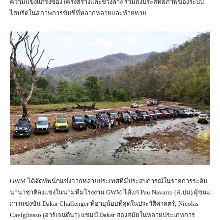
ความแข็งแกร่งของโครงสร้างและช่วงล่าง รวมถึงประสิทธิภาพของระบบ
ไฮบริดในสภาพการขับขี่ที่หลากหลายและท้ายทาย
GWM ได้จัดทัพนักแข่งจากหลายประเทศที่มีประสบการณ์ในรายการระดับ
นานาชาติลงแข่งในนามทีมโรงงาน GWM ได้แก่ Pau Navarro (สเปน) ผู้ชนะ
การแข่งขัน Dakar Challenger ที่อายุน้อยที่สุดในประวัติศาสตร์; Nicolas
Cavigliasso (อาร์เจนตินา) แชมป์ Dakar สองสมัยในหลายประเภทการ