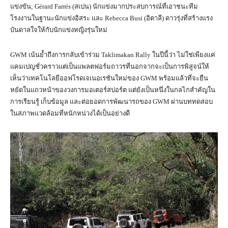
แข่งขัน; Gérard Farrés (สเปน) นักแข่งมากประสบการณ์ที่เอาชนะทีม
โรงงานในฐานะนักแข่งอิสระ และ Rebecca Busi (อิตาลี) ดาวรุ่งที่สร้างแรง
บันดาลใจให้กับนักแข่งหญิงรุ่นใหม่
GWM เน้นย้ำถึงการกลับเข้าร่วม Taklimakan Rally ในปีนี้ว่า ไม่ใช่เพียงแค่
แคมเปญชั่วคราวแต่เป็นแพลตฟอร์มถาวรที่นอกจากจะเป็นการพิสูจน์ให้
เห็นว่าเทคโนโลยีออฟโรดเจเนอเรชันใหม่ของ GWM พร้อมแล้วที่จะยืน
หยัดในแถวหน้าของวงการมอเตอร์สปอร์ต แต่ยังเป็นหนึ่งในกลไกสำคัญใน
การเรียนรู้ เก็บข้อมูล และต่อยอดการพัฒนารถของ GWM ผ่านบททดสอบ
ในสภาพแวดล้อมที่หนักหน่วงได้เป็นอย่างดี