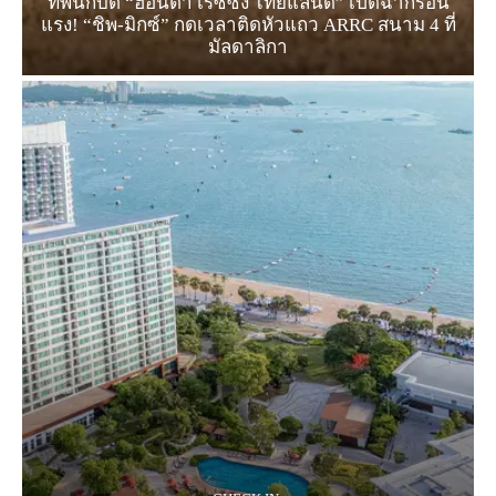
ทัพนักบิด “ฮอนด้า เรซซิ่ง ไทยแลนด์” เปิดฉากร้อน
แรง! “ชิพ-มิกซ์” กดเวลาติดหัวแถว ARRC สนาม 4 ที่
มัลดาลิกา