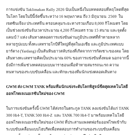
การแข่งขัน Taklimakan Rally 2026 นับเป็นหนึ่งในบททดสอบที่หฤโหดที่สุด
ในโลก โดยในปีนี้จัดขึ้นระหว่าง 16 พฤษภาคม ถึง 3 มิถุนายน 2569 ใน
เขตซินเจียง ประเทศจีน ครอบคลุมระยะทางรวมเกือบ 8,000 กิโลเมตร โดย
เป็นช่วงแข่งขันจับเวลาประมาณ 4,200 กิโลเมตร รวม 15 สนาม และจุดตั้ง
แคมป์ 7 แห่ง เส้นทางตลอดการแข่งขันผ่านภูมิประเทศที่ท้าทายหลาก
หลายรูปแบบ ทั้งทะเลทรายโกบีที่ใหญ่ที่สุดในเอเชีย และภูมิประเทศแบบ
ยาร์ดาง (Yardang) เป็นสันหินยาวสลับร่องที่เกิดจากการกัดเซาะของลม โดย
เส้นทางทะเลทรายคิดเป็นประมาณ 60% ของการแข่งขันทั้งหมด นอกจากนี้
ยังมีการเพิ่มช่วงทดสอบแบบมาราธอนเพื่อท้าทายสมรรถนะรถ ความ
ทนทานของระบบขับเคลื่อน และทักษะของทีมนักแข่งตลอดเส้นทาง
GWM ส่ง GWM TANK พร้อมทีมนักแข่งระดับโลกพิสูจน์ขีดสุดเทคโนโลยี
ออฟโรดเจเนอเรชันใหม่ของ GWM
ในการแข่งขันครั้งนี้ GWM ได้ส่งรถในตระกูล TANK ลงแข่งขันได้แก่ TANK
300 Hi4-T, TANK 500 Hi4-Z และ TANK 700 Hi4-T มาพร้อมเทคโนโลยี
ออฟโรดเจเนอเรชันใหม่ของ GWM ที่ประสานแพลตฟอร์มออฟโรดเข้ากับ
ระบบขับเคลื่อนแบบไฮบริดเพื่อทดสอบการทำงานของระบบขับเคลื่อน