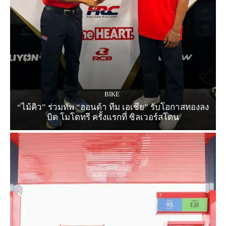
BIKE
“ไม้คิว” ร่วมทัพ “ฮอนด้า ทีม เอเชีย” รับโอกาสทองลง
บิด โมโตทรี ครั้งแรกที่ ซิลเวอร์สโตน