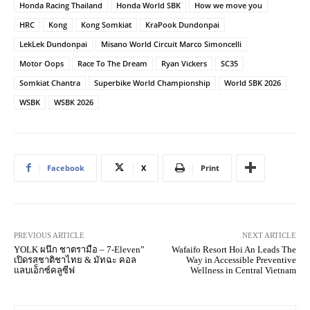
Honda Racing Thailand
Honda World SBK
How we move you
HRC
Kong
Kong Somkiat
KraPook Dundonpai
LekLek Dundonpai
Misano World Circuit Marco Simoncelli
Motor Oops
Race To The Dream
Ryan Vickers
SC35
Somkiat Chantra
Superbike World Championship
World SBK 2026
WSBK
WSBK 2026
Facebook
X
Print
PREVIOUS ARTICLE
NEXT ARTICLE
YOLK ผนึก ชาตรามือ – 7-Eleven”
Wafaifo Resort Hoi An Leads The
เปิดรสชาติชาไทย & มัทฉะ คอล
Way in Accessible Preventive
แลบเอ็กซ์คลูซีฟ
Wellness in Central Vietnam