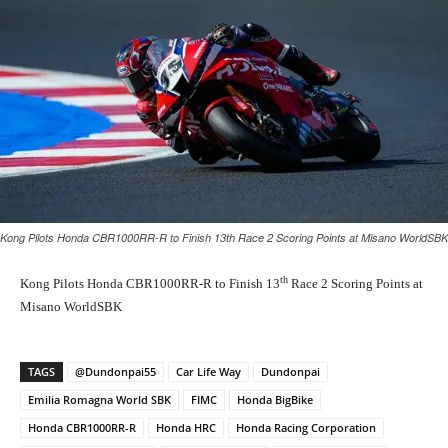
Kong Pilots Honda CBR1000RR-R to Finish 13th Race 2 Scoring Points at Misano WorldSBK
th
Kong Pilots Honda CBR1000RR-R to Finish 13
Race 2 Scoring Points at
Misano WorldSBK
TAGS
@Dundonpai55
Car Life Way
Dundonpai
Emilia Romagna World SBK
FIMC
Honda BigBike
Honda CBR1000RR-R
Honda HRC
Honda Racing Corporation