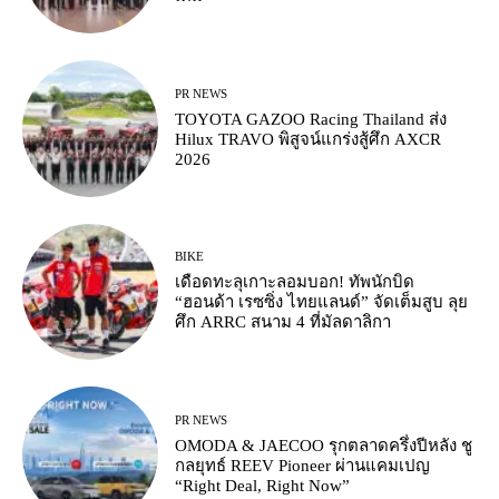
PR NEWS
TOYOTA GAZOO Racing Thailand ส่ง
Hilux TRAVO พิสูจน์แกร่งสู้ศึก AXCR
2026
BIKE
เดือดทะลุเกาะลอมบอก! ทัพนักบิด
“ฮอนด้า เรซซิ่ง ไทยแลนด์” จัดเต็มสูบ ลุย
ศึก ARRC สนาม 4 ที่มัลดาลิกา
PR NEWS
OMODA & JAECOO รุกตลาดครึ่งปีหลัง ชู
กลยุทธ์ REEV Pioneer ผ่านแคมเปญ
“Right Deal, Right Now”