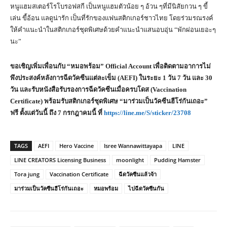
หนูแฮมสเตอร์โรโบรอฟสกี เป็นหนูแฮมตัวน้อย ๆ อ้วน ๆที่มีนิสัยกวน ๆ ขี้
เล่น ขี้อ้อน แลดูน่ารัก เป็นที่รักของแฟนสติกเกอร์ชาวไทย โดยร่วมรณรงค์
ให้คำแนะนำในสติกเกอร์ชุดพิเศษด้วยคำแนะนำแสนอบอุ่น “พักผ่อนเยอะๆ
นะ”
ขอเชิญเพิ่มเพื่อนกับ
“หมอพร้อม” Official Account เพื่อติดตามอาการไม่
พึงประสงค์หลังการฉีดวัคซีนแต่ละเข็ม (AEFI) ในระยะ 1 วัน 7 วัน และ 30
วัน และรับหนังสือรับรองการฉีดวัคซีนเมื่อครบโดส (Vaccination
Certificate) พร้อมรับสติกเกอร์ชุดพิเศษ “มาร่วมเป็นวัคซีนฮีโร่กันเถอะ”
ฟรี ตั้งแต่วันนี้ ถึง 7 กรกฎาคมนี้ ที่
https://line.me/S/sticker/23708
TAGS
AEFI
Hero Vaccine
Isree Wannawittayapa
LINE
LINE CREATORS Licensing Business
moonlight
Pudding Hamster
Tora jung
Vaccination Certificate
ฉีดวัคซีนแล้วจ้า
มาร่วมเป็นวัคซีนฮีโร่กันเถอะ
หมอพร้อม
ไปฉีดวัคซีนกัน