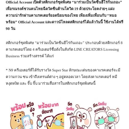
Official Account เปิดตัวสติกเกอร์ชุดพิเศษ “มาร่วมเป็นวัคซีนฮีโร่กันเถอะ”
เพื่อรณรงค์ชวนคนไทยฉีดวัคซีนต้านโควิด 19 ด้วยประโยคง่ายๆ แฝง
ความน่ารักผ่านคาแรคเตอร์ยอดนิยมของไทย เพียงเพิ่มเพื่อนกับ “หมอ
พร้อม” Official Account และดาวน์โหลดสติกเกอร์ได้แล้ววันนี้ ใช้งานได้ฟรี
90 วัน
สติกเกอร์ชุดพิเศษ “มาร่วมเป็นวัคซีนฮีโร่กันเถอะ” ประกอบด้วยสติกเกอร์ 8
คาแรคเตอร์โดย 4 ครีเอเตอร์ชื่อดังในสังกัด LINE CREATORS Licensing
Business ร่วมสร้างสรรค์ ได้แก่
* N9 ครีเอเตอร์ที่ได้รับรางวัล Super Star ลักษณะเด่นของคาแรคเตอร์จะมี
ความกวน ซน เข้าถึงเทรนด์ต่าง ๆ อยู่ตลอดเวลา โดยส่งคาแรคเตอร์ หมี
หงุดหงิด และ จิ๊บ จิ๊บ มาร่วมสื่อสารในสติกเกอร์ชุดพิเศษนี้