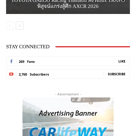
TOYOTA GAZOO Racing Thailand ส่ง Hilux TRAVO
พิสูจน์แกร่งสู้ศึก AXCR 2026
STAY CONNECTED
LIKE
269
Fans
SUBSCRIBE
2,760
Subscribers
- Advertisement -