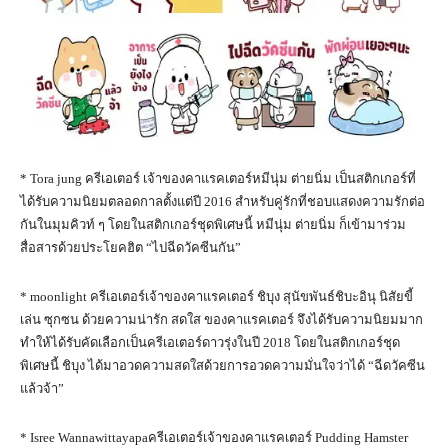
* Tora jung ครีเอเตอร์ เจ้าของคาแรคเตอร์หมีนุ่ม ต่ายนิ่ม เป็นสติกเกอร์ที่
ได้รับความนิยมตลอดกาลตั้งแต่ปี 2016 สำหรับคู่รักที่ชอบแสดงความรักต่อ
กันในมุมคิวท์ ๆ โดยในสติกเกอร์ชุดพิเศษนี้ หมีนุ่ม ต่ายนิ่ม ก็เข้ามาร่วม
สื่อสารด้วยประโยคฮิต “ไปฉีดวัคซีนกัน”
* moonlight ครีเอเตอร์เจ้าของคาแรคเตอร์ ชิบุง สุนัขพันธ์ชิบะอินุ นิสัยขี้
เล่น ซุกซน ด้วยความน่ารัก สดใส ของคาแรคเตอร์ จึงได้รับความนิยมมาก
ทำให้ได้รับคัดเลือกเป็นครีเอเตอร์ดาวรุ่งในปี 2018 โดยในสติกเกอร์ชุด
พิเศษนี้ ชิบุง ได้มาอวดความสดใสด้วยการอวดความมั่นใจว่าได้ “ฉีดวัคซีน
แล้วจ้า”
* Isree Wannawittayapaครีเอเตอร์เจ้าของคาแรคเตอร์ Pudding Hamster