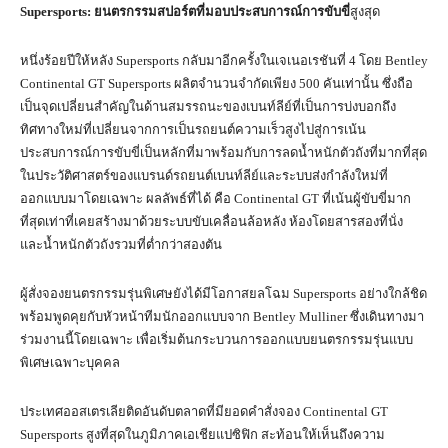
Supersports:
ยนตรกรรมสปอร์ตที่มอบประสบการณ์การขับขี่
สูงสุด
หนึ่งร้อยปีให้หลัง Supersports กลับมาอีกครั้งในเจเนอเรชันที่ 4 โดย Bentley
Continental GT Supersports ผลิตจำนวนจำกัดเพียง 500 คันเท่านั้น ซึ่งถือ
เป็นจุดเปลี่ยนสำคัญในด้านสมรรถนะของเบนท์ลีย์ที่เป็นการบ่งบอกถึง
ทิศทางใหม่ที่เปลี่ยนจากการเป็นรถยนต์ความเร็วสูงไปสู่การเน้น
ประสบการณ์การขับขี่เป็นหลักที่มาพร้อมกับการลดน้ำหนักตัวถังที่มากที่สุด
ในประวัติศาสตร์ของแบรนด์รถยนต์เบนท์ลีย์และระบบส่งกำลังใหม่ที่
ออกแบบมาโดยเฉพาะ ผลลัพธ์ที่ได้ คือ Continental GT ที่เน้นผู้ขับขี่มาก
ที่สุดเท่าที่เคยสร้างมาด้วยระบบขับเคลื่อนล้อหลัง ห้องโดยสารสองที่นั่ง
และน้ำหนักตัวถังรวมที่ต่ำกว่าสองตัน
ผู้สั่งจองยนตรกรรมรุ่นพิเศษยังได้มีโอกาสยลโฉม Supersports อย่างใกล้ชิด
พร้อมพูดคุยกับหัวหน้าทีมนักออกแบบจาก Bentley Mulliner ซึ่งเดินทางมา
ร่วมงานนี้โดยเฉพาะ เพื่อเริ่มต้นกระบวนการออกแบบยนตรกรรมรุ่นแบบ
พิเศษเฉพาะบุคคล
ประเทศออสเตรเลียติดอันดับตลาดที่มียอดคำสั่งจอง Continental GT
Supersports สูงที่สุดในภูมิภาคเอเชียแปซิฟิก สะท้อนให้เห็นถึงความ