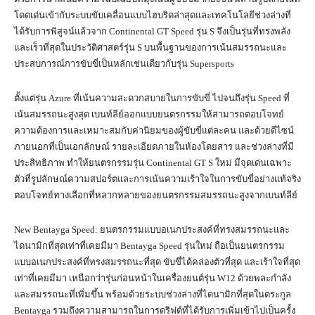
โดดเด่นเข้ากับระบบขับเคลื่อนแบบไฮบริดล่าสุดและเทคโนโลยีช่วงล่างที่
ได้รับการพิสูจน์แล้วจาก Continental GT Speed รุ่น S จึงเป็นรุ่นที่ทรงพลัง
และเร็วที่สุดในประวัติศาสตร์รุ่น S บนพื้นฐานของการเน้นสมรรถนะและ
ประสบการณ์การขับขี่เป็นหลักเช่นเดียวกับรุ่น Supersports
ตั้งแต่รุ่น Azure ที่เน้นความสะดวกสบายในการขับขี่ ไปจนถึงรุ่น Speed ที่
เน้นสมรรถนะสูงสุด เบนท์ลีย์ออกแบบยนตรกรรมให้สามารถตอบโจทย์
ความต้องการและเหมาะสมกับค่านิยมของผู้ขับขี่แต่ละคน และด้วยดีไซน์
ภายนอกที่เป็นเอกลักษณ์ รายละเอียดภายในห้องโดยสาร และช่วงล่างที่มี
ประสิทธิภาพ ทำให้ยนตรกรรมรุ่น Continental GT S ใหม่ มีจุดเด่นเฉพาะ
ตัวที่รูปลักษณ์ความสปอร์ตและการเน้นความเร้าใจในการขับขี่อย่างแท้จริง
ตอบโจทย์ทางเลือกที่หลากหลายของยนตรกรรมสมรรถนะสูงจากเบนท์ลีย์
New Bentayga Speed: ยนตรกรรมแบบอเนกประสงค์ที่ทรงสมรรถนะและ
ไดนามิกที่สุดเท่าที่เคยมีมา Bentayga Speed รุ่นใหม่ ถือเป็นยนตรกรรม
แบบอเนกประสงค์ที่ทรงสมรรถนะที่สุด ขับขี่ได้คล่องตัวที่สุด และเร้าใจที่สุด
เท่าที่เคยมีมา เหนือกว่ารุ่นก่อนหน้าในเครื่องยนต์รุ่น W12 ด้วยพละกำลัง
และสมรรถนะที่เพิ่มขึ้น พร้อมด้วยระบบช่วงล่างที่ไดนามิกที่สุดในตระกูล
Bentayga รวมถึงความสามารถในการดริฟต์ที่ได้รับการเพิ่มเข้าไปเป็นครั้ง