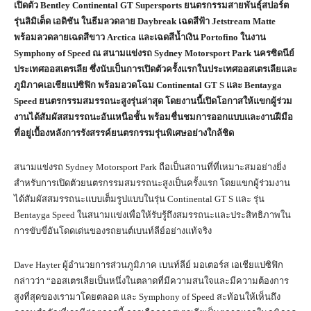
เปิดตัว Bentley Continental GT Supersports ยนตรกรรมสายพันธุ์สปอร์ต
รุ่นลิมิเต็ด เอดิชัน ในธีมลวดลาย Daybreak เฉดสีฟ้า Jetstream Matte
พร้อมลวดลายเฉดสีขาว Arctica และเฉดสีน้ำเงิน Portofino ในงาน
Symphony of Speed ณ สนามแข่งรถ Sydney Motorsport Park นครซิดนีย์
ประเทศออสเตรเลีย ซึ่งนับเป็นการเปิดตัวครั้งแรกในประเทศออสเตรเลียและ
ภูมิภาคเอเชียแปซิฟิก พร้อมอวดโฉม Continental GT S และ Bentayga
Speed ยนตรกรรมสมรรถนะสูงรุ่นล่าสุด โดยงานนี้เปิดโอกาสให้แขกผู้ร่วม
งานได้สัมผัสสมรรถนะอันเหนือชั้น พร้อมชื่นชมการออกแบบและงานฝีมือ
ที่อยู่เบื้องหลังการรังสรรค์ยนตรกรรมรุ่นพิเศษอย่างใกล้ชิด
สนามแข่งรถ Sydney Motorsport Park ถือเป็นสถานที่ที่เหมาะสมอย่างยิ่ง
สำหรับการเปิดตัวยนตรกรรมสมรรถนะสูงเป็นครั้งแรก โดยแขกผู้ร่วมงาน
ได้สัมผัสสมรรถนะแบบเต็มรูปแบบในรุ่น Continental GT S และ รุ่น
Bentayga Speed ในสนามแข่งเพื่อให้รับรู้ถึงสมรรถนะและประสิทธิภาพใน
การขับขี่อันโดดเด่นของรถยนต์เบนท์ลีย์อย่างแท้จริง
Dave Hayter ผู้อำนวยการส่วนภูมิภาค เบนท์ลีย์ มอเตอร์ส เอเชียแปซิฟิก
กล่าวว่า “ออสเตรเลียเป็นหนึ่งในตลาดที่มีความสนใจและมีความต้องการ
สูงที่สุดของเรามาโดยตลอด และ Symphony of Speed สะท้อนให้เห็นถึง