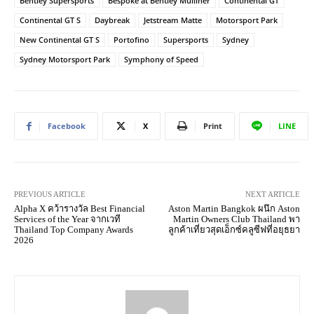
Bentley Supersports
Bespoke at Bentley Mulliner
Continental GT
Continental GT S
Daybreak
Jetstream Matte
Motorsport Park
New Continental GT S
Portofino
Supersports
Sydney
Sydney Motorsport Park
Symphony of Speed
Facebook
X
Print
LINE
PREVIOUS ARTICLE
NEXT ARTICLE
Alpha X คว้ารางวัล Best Financial
Aston Martin Bangkok ผนึก Aston
Services of the Year จากเวที
Martin Owners Club Thailand พา
Thailand Top Company Awards
ลูกค้าเที่ยวสุดเอ็กซ์คลูซีฟที่อยุธยา
2026